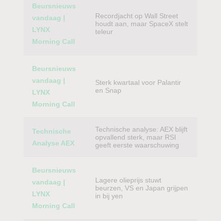
Beursnieuws
Recordjacht op Wall Street
vandaag |
houdt aan, maar SpaceX stelt
LYNX
teleur
Morning Call
Beursnieuws
vandaag |
Sterk kwartaal voor Palantir
en Snap
LYNX
Morning Call
Technische analyse: AEX blijft
Technische
opvallend sterk, maar RSI
Analyse AEX
geeft eerste waarschuwing
Beursnieuws
Lagere olieprijs stuwt
vandaag |
beurzen, VS en Japan grijpen
LYNX
in bij yen
Morning Call