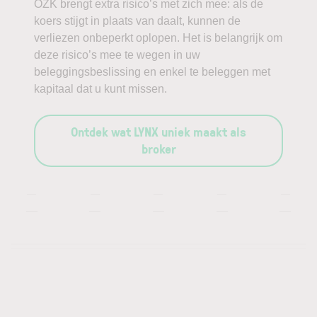
OZK brengt extra risico’s met zich mee: als de
koers stijgt in plaats van daalt, kunnen de
verliezen onbeperkt oplopen. Het is belangrijk om
deze risico’s mee te wegen in uw
beleggingsbeslissing en enkel te beleggen met
kapitaal dat u kunt missen.
Ontdek wat LYNX uniek maakt als
broker
—
—
—
—
—
—
—
—
—
—