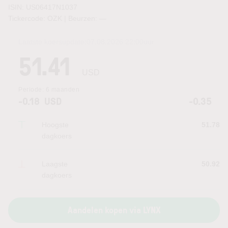
ISIN: US06417N1037
Tickercode: OZK | Beurzen:
—
Laatste koersupdate:
07.08.2026 22:00
uur
51.41
USD
Periode:
6 maanden
-0.18
USD
-0.35
Hoogste
51.78
dagkoers
Laagste
50.92
dagkoers
Aandelen kopen via LYNX