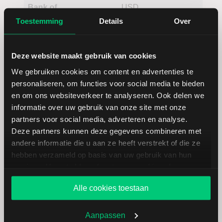
Bank of
USD
America
Toestemming
Details
Over
Deze website maakt gebruik van cookies
We gebruiken cookies om content en advertenties te
personaliseren, om functies voor social media te bieden
en om ons websiteverkeer te analyseren. Ook delen we
informatie over uw gebruik van onze site met onze
Koersdetails aandeel Bank OZK
partners voor social media, adverteren en analyse.
Deze partners kunnen deze gegevens combineren met
andere informatie die u aan ze heeft verstrekt of die ze
Datum | Tijd
07.08.26 | 22:00
hebben verzameld op basis van uw gebruik van hun
services. U gaat akkoord met onze cookies als u onze
Koers
51,41
website blijft gebruiken.
Alle cookies toestaan
Verandering in USD
-0.18000000000001
Aanpassen