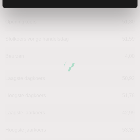
Verandering in %
-0.34890482651678
Openingkoers
51,30
Slotkoers vorige handelsdag
51,59
Beurzen
4,00
Laagste dagkoers
50,92
Hoogste dagkoers
51,78
Laagste jaarkoers
42,99
Hoogste jaarkoers
53,39