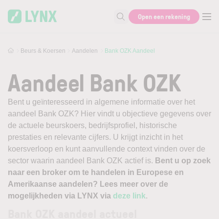
Skip to main content
Open een rekening
Zoek naar informatie
Beurs & Koersen
Aandelen
Bank OZK Aandeel
Aandeel Bank OZK
Bent u geïnteresseerd in algemene informatie over het
aandeel Bank OZK? Hier vindt u objectieve gegevens over
de actuele beurskoers, bedrijfsprofiel, historische
prestaties en relevante cijfers. U krijgt inzicht in het
koersverloop en kunt aanvullende context vinden over de
sector waarin aandeel Bank OZK actief is.
Bent u op zoek
naar een broker om te handelen in Europese en
Amerikaanse aandelen? Lees meer over de
mogelijkheden via LYNX via
deze link
.
Bank OZK aandeel actueel