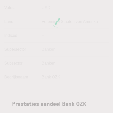
Valuta
USD
Land
Vereinigte Staaten von Amerika
Indices
--
Supersector
Banken
Subsector
Banken
Bedrijfsnaam
Bank OZK
Prestaties aandeel Bank OZK