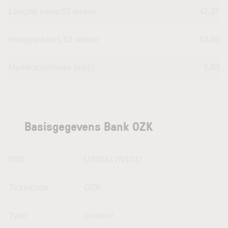
Laagste koers 52 weken
42,37
Hoogste koers 52 weken
53,66
Marktkapitalisatie (mld.)
5,83
Basisgegevens Bank OZK
ISIN
US06417N1037
Tickercode
OZK
Type
aandeel