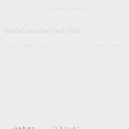
Open een rekening
Grafiek aandeel Bank OZK
6 M
1 D
1 W
1 M
1 J
5 J
Max
YTD
Analyses
Performance