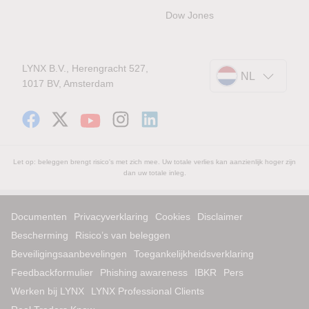
Dow Jones
LYNX B.V., Herengracht 527,
NL
1017 BV, Amsterdam
Let op: beleggen brengt risico's met zich mee. Uw totale verlies kan aanzienlijk hoger zijn
dan uw totale inleg.
Documenten
Privacyverklaring
Cookies
Disclaimer
Bescherming
Risico’s van beleggen
Beveiligingsaanbevelingen
Toegankelijkheidsverklaring
Feedbackformulier
Phishing awareness
IBKR
Pers
Werken bij LYNX
LYNX Professional Clients