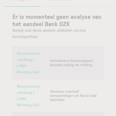
Er is momenteel geen analyse van
het aandeel Bank OZK
Bekijk ook deze andere artikelen uit ons
kennisportaal:
Category
Titel
Beursnieuws
vandaag |
Amerikaans banenrapport
bepaalt vrijdag de richting
LYNX
Morning Call
Beursnieuws
Siemens overtreft
vandaag |
verwachtingen en Burry luidt
LYNX
alarmbel
Morning Call