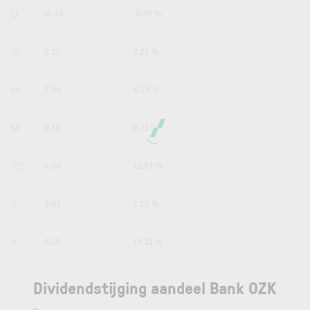
1D
-0.18
-0.35 %
1W
0.11
0.21 %
1M
2.04
4.13 %
6M
0.11
0.21 %
YTD
5.39
11.71 %
1Y
3.42
7.13 %
5Y
8.25
19.11 %
Dividendstijging aandeel Bank OZK