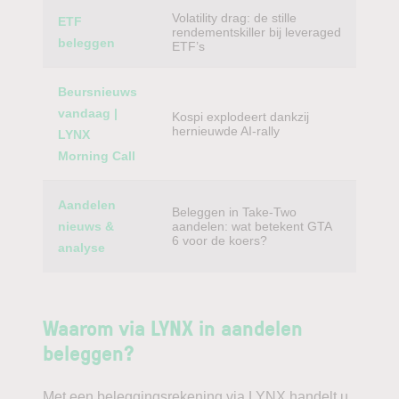
Volatility drag: de stille
ETF
rendementskiller bij leveraged
beleggen
ETF’s
Beursnieuws
vandaag |
Kospi explodeert dankzij
hernieuwde AI-rally
LYNX
Morning Call
Aandelen
Beleggen in Take-Two
nieuws &
aandelen: wat betekent GTA
6 voor de koers?
analyse
Waarom via LYNX in aandelen
beleggen?
Met een beleggingsrekening via LYNX handelt u