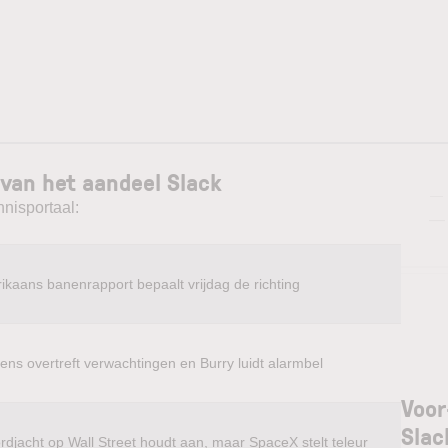
van het aandeel Slack
—
nnisportaal:
—
ikaans banenrapport bepaalt vrijdag de richting
ens overtreft verwachtingen en Burry luidt alarmbel
Voor
Slac
rdjacht op Wall Street houdt aan, maar SpaceX stelt teleur