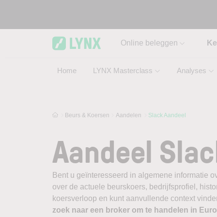
Skip to main content
Online beleggen
Ke
Home
LYNX Masterclass
Analyses
Beurs & Koersen
Aandelen
Slack Aandeel
Aandeel Slac
Bent u geïnteresseerd in algemene informatie o
over de actuele beurskoers, bedrijfsprofiel, histor
koersverloop en kunt aanvullende context vinden
zoek naar een broker om te handelen in Eu