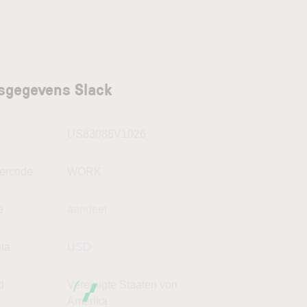
sgegevens Slack
N
US83088V1026
kercode
WORK
e
aandeel
uta
USD
d
Vereinigte Staaten von
Amerika