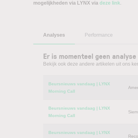
mogelijkheden via LYNX via
deze link
.
Analyses
Performance
Er is momenteel geen analyse 
Bekijk ook deze andere artikelen uit ons ke
Category
Titel
Beursnieuws vandaag | LYNX
Amer
Morning Call
Beursnieuws vandaag | LYNX
Siem
Morning Call
Beursnieuws vandaag | LYNX
Reco