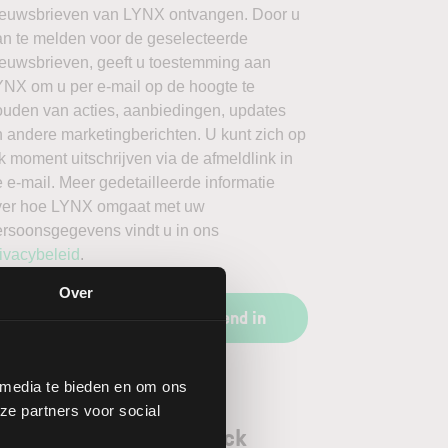
ieuwsbrieven van LYNX ontvangen. Door u
an te melden voor de geselecteerde
ieuwsbrieven, geeft u toestemming aan
YNX om u per e-mail op de hoogte te
ouden van acties, aanbiedingen, updates
 andere marketingberichten. U kunt zich op
k moment uitschrijven via de afmeldlink in
 e-mail. Meer gedetailleerde informatie
ver hoe LYNX omgaat met uw
ersoonsgegevens vindt u in ons
ivacybeleid
.
Over
Schrijf u vrijblijvend in
 media te bieden en om ons
ze partners voor social
orgenoten aandeel Slack