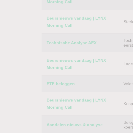
Morning Call
Beursnieuws vandaag | LYNX
Ster
Morning Call
Techn
Technische Analyse AEX
eers
Beursnieuws vandaag | LYNX
Lager
Morning Call
ETF beleggen
Volat
Beursnieuws vandaag | LYNX
Kospi
Morning Call
Bele
Aandelen nieuws & analyse
koer