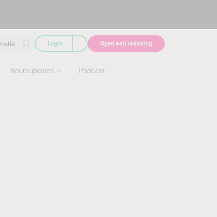
Login
Open een rekening
matie
Beursupdates
Podcast