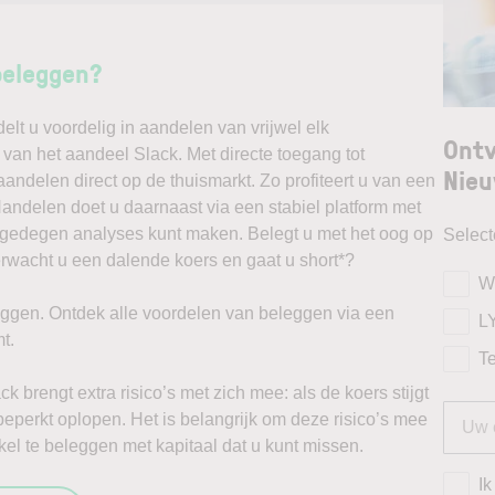
beleggen?
t u voordelig in aandelen van vrijwel elk
Ontv
 van het aandeel Slack. Met directe toegang tot
Nieu
andelen direct op de thuismarkt. Zo profiteert u van een
ndelen doet u daarnaast via een stabiel platform met
t gedegen analyses kunt maken. Belegt u met het oog op
Selec
erwacht u een dalende koers en gaat u short*?
W
ggen. Ontdek alle voordelen van beleggen via een
L
t.
T
k brengt extra risico’s met zich mee: als de koers stijgt
beperkt oplopen. Het is belangrijk om deze risico’s mee
el te beleggen met kapitaal dat u kunt missen.
Ik