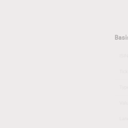
Basi
ISI
Tic
Typ
Val
Lan