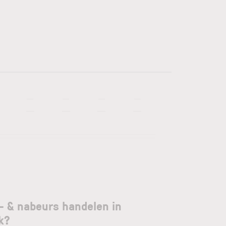
—
—
—
—
—
—
—
—
- & nabeurs handelen in
k?