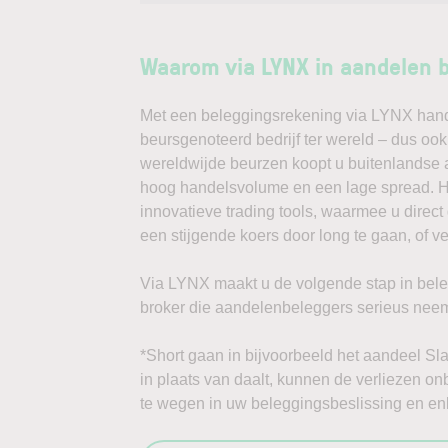
Waarom via LYNX in aandelen 
Met een beleggingsrekening via LYNX handel
beursgenoteerd bedrijf ter wereld – dus ook
wereldwijde beurzen koopt u buitenlandse a
hoog handelsvolume en een lage spread. Ha
innovatieve trading tools, waarmee u direc
een stijgende koers door long te gaan, of v
Via LYNX maakt u de volgende stap in bele
broker die aandelenbeleggers serieus neem
*Short gaan in bijvoorbeeld het aandeel Slac
in plaats van daalt, kunnen de verliezen on
te wegen in uw beleggingsbeslissing en enk