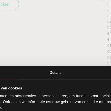
roker
n
a
n
L
h
en
el
de
o
p
pr
Details
 van cookies
ent en advertenties te personaliseren, om functies voor social
. Ook delen we informatie over uw gebruik van onze site met on
Sect
e.