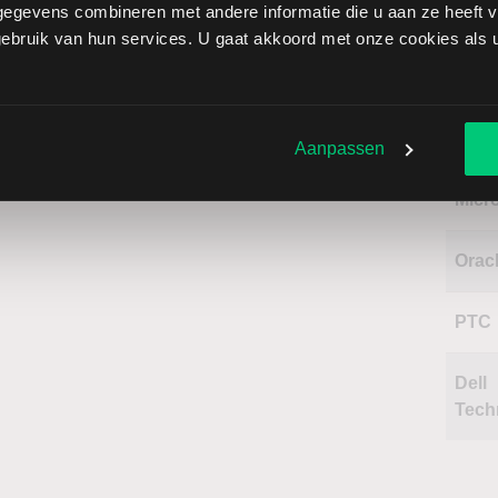
egevens combineren met andere informatie die u aan ze heeft ve
bruik van hun services. U gaat akkoord met onze cookies als u 
Naa
Blac
Aanpassen
Micr
Orac
PTC
Dell
Tech