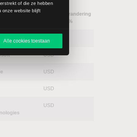
rstrekt of die ze hebben
onze website blijft
Verandering
m
Koers
Valuta
in %
kBerry
USD
Alle cookies toestaan
osoft
USD
le
USD
USD
USD
nologies