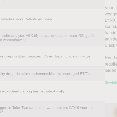
Voor- 
weggel
k kwartaal voor Palantir en Snap
LYNX k
koersb
handel
ische analyse: AEX blijft opvallend sterk, maar RSI geeft
aan de
te waarschuwing
Slack 
e olieprijs stuwt beurzen, VS en Japan grijpen in bij yen
Houd e
reguli
leiden
ility drag: de stille rendementskiller bij leveraged ETF’s
Ontdek
 explodeert dankzij hernieuwde AI-rally
ggen in Take-Two aandelen: wat betekent GTA 6 voor de
s?