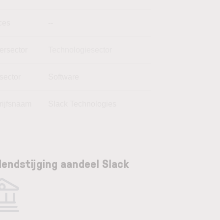
ces
--
ersector
Technologiesector
sector
Software
rijfsnaam
Slack Technologies
dendstijging aandeel Slack