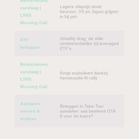
Beursnieuws
Lagere olieprijs stuwt
vandaag |
beurzen, VS en Japan grijpen
LYNX
in bij yen
Morning Call
Volatility drag: de stille
ETF
rendementskiller bij leveraged
beleggen
ETF’s
Beursnieuws
vandaag |
Kospi explodeert dankzij
hernieuwde AI-rally
LYNX
Morning Call
Aandelen
Beleggen in Take-Two
nieuws &
aandelen: wat betekent GTA
6 voor de koers?
analyse