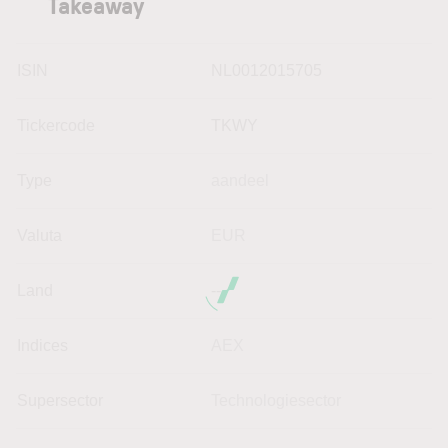
Takeaway
ISIN
NL0012015705
Tickercode
TKWY
Type
aandeel
Valuta
EUR
Land
--
Indices
AEX
Supersector
Technologiesector