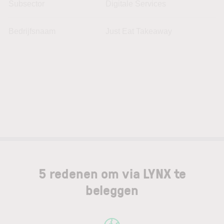
Subsector
Digitale Services
Bedrijfsnaam
Just Eat Takeaway
5 redenen om via LYNX te
beleggen