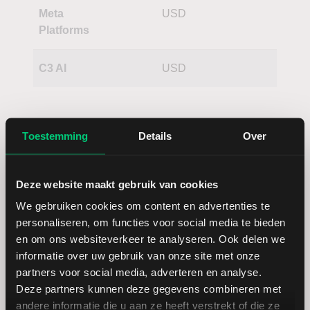
Meta
USD
Platforms
C3 AI
USD
Toestemming
Details
Over
Deze website maakt gebruik van cookies
We gebruiken cookies om content en advertenties te
Dividendstijging aandeel Just Eat
personaliseren, om functies voor social media te bieden
en om ons websiteverkeer te analyseren. Ook delen we
Takeaway
informatie over uw gebruik van onze site met onze
partners voor social media, adverteren en analyse.
Deze partners kunnen deze gegevens combineren met
andere informatie die u aan ze heeft verstrekt of die ze