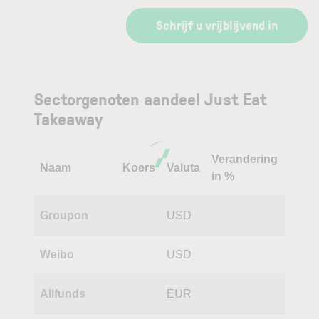
Schrijf u vrijblijvend in
Sectorgenoten aandeel Just Eat
Takeaway
Verandering
Naam
Koers
Valuta
in %
Groupon
USD
Weibo
USD
Allfunds
EUR