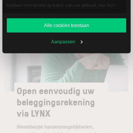
hebben verzameld op basis van uw gebruik van hun
services. U gaat akkoord met onze cookies als u onze
Er zijn geen dividenduitkeringen voor dit bedrijf
website blijft gebruiken.
Alle cookies toestaan
Aanpassen
Open eenvoudig uw
beleggingsrekening
via LYNX
Wereldwijde handelsmogelijkheden,