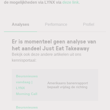
de mogelijkheden via LYNX via
deze link
.
Analyses
Performance
Profiel
Er is momenteel geen analyse van
het aandeel Just Eat Takeaway
Bekijk ook deze andere artikelen uit ons
kennisportaal:
Category
Titel
Beursnieuws
vandaag |
Amerikaans banenrapport
bepaalt vrijdag de richting
LYNX
Morning Call
Beursnieuws