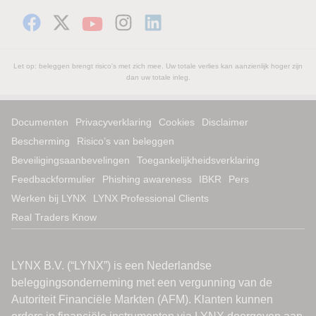
Let op: beleggen brengt risico's met zich mee. Uw totale verlies kan aanzienlijk hoger zijn
dan uw totale inleg.
Documenten
Privacyverklaring
Cookies
Disclaimer
Bescherming
Risico’s van beleggen
Beveiligingsaanbevelingen
Toegankelijkheidsverklaring
Feedbackformulier
Phishing awareness
IBKR
Pers
Werken bij LYNX
LYNX Professional Clients
Real Traders Know