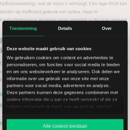
hefboomwerking), wat de risico’s verhoogt. Een lage ROA kan
duiden op inefficiënt gebruik van activa, maar in
kapitaalintensieve sectoren zoals industrie is dit vaak normaal.
Toestemming
Details
Over
Relatie met andere financiële
kengetallen
Deze website maakt gebruik van cookies
We gebruiken cookies om content en advertenties te
Om een volledig beeld te krijgen van de financiële gezondheid
personaliseren, om functies voor social media te bieden
en om ons websiteverkeer te analyseren. Ook delen we
van een onderneming, is het raadzaam om rentabiliteitsratio’s
informatie over uw gebruik van onze site met onze
te combineren met andere kengetallen zoals:
partners voor social media, adverteren en analyse.
Deze partners kunnen deze gegevens combineren met
EBITDA
/ EBIT
: inzicht in operationele winstgevendheid
andere informatie die u aan ze heeft verstrekt of die ze
Solvabiliteit
: verhouding eigen vermogen tot totaal
hebben verzameld op basis van uw gebruik van hun
vermogen
services. U gaat akkoord met onze cookies als u onze
website blijft gebruiken.
Liquiditeit
: in hoeverre de onderneming
Alle cookies toestaan