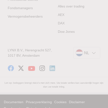
Alles over trading
Fondsmanagers
AEX
Vermogensbeheerders
DAX
Dow Jones
LYNX B.V., Herengracht 527,
NL
1017 BV, Amsterdam
Let op: beleggen brengt risico's met zich mee. Uw totale verlies kan aanzienlijk hoger zijn
dan uw totale inleg.
Documenten
Privacyverklaring
Cookies
Disclaimer