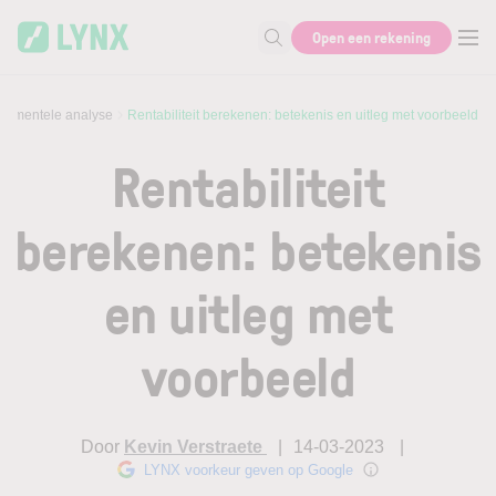
Skip to main content
Open een rekening
Zoek naar informatie
damentele analyse
Rentabiliteit berekenen: betekenis en uitleg met voorbeeld
Rentabiliteit
berekenen: betekenis
en uitleg met
voorbeeld
Door
Kevin Verstraete
14-03-2023
LYNX voorkeur geven op Google