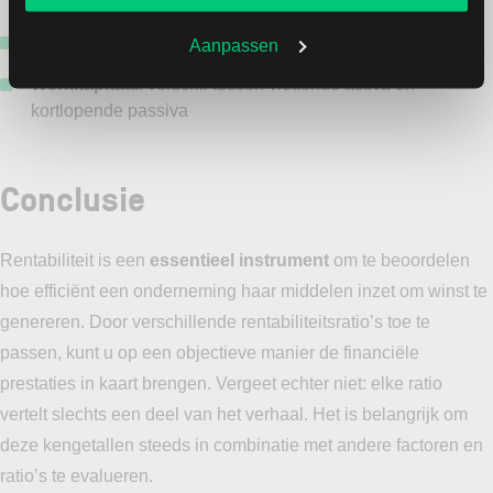
kortetermijnverplichtingen kan nakomen
Quick ratio
/ Current ratio
: kortetermijnliquiditeit
Aanpassen
Werkkapitaal
: verschil tussen vlottende activa en
kortlopende passiva
Conclusie
Rentabiliteit is een
essentieel instrument
om te beoordelen
hoe efficiënt een onderneming haar middelen inzet om winst te
genereren. Door verschillende rentabiliteitsratio’s toe te
passen, kunt u op een objectieve manier de financiële
prestaties in kaart brengen. Vergeet echter niet: elke ratio
vertelt slechts een deel van het verhaal. Het is belangrijk om
deze kengetallen steeds in combinatie met andere factoren en
ratio’s te evalueren.