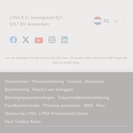
LYNX B.V., Herengracht 527,
NL
1017 BV, Amsterdam
Let op: beleggen brengt risico's met zich mee. Uw totale verlies kan aanzienlijk hoger zijn
dan uw totale inleg.
Documenten
Privacyverklaring
Cookies
Disclaimer
Bescherming
Risico’s van beleggen
Beveiligingsaanbevelingen
Toegankelijkheidsverklaring
Feedbackformulier
Phishing awareness
IBKR
Pers
Werken bij LYNX
LYNX Professional Clients
Real Traders Know