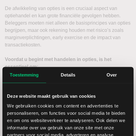
De afwikkeling van opties is een cruciaal aspect van
optiehandel en kan grote financiële gevolgen hebben.
Beleggers moeten niet alleen de basisprincipes van opties
begrijpen, maar ook rekening houden met risico’s zoals
marginverplichtingen, early exercise en de impact van
transactiekosten.
Voordat u begint met handelen in opties, is het
essentieel om:
Toestemming
Details
Over
De verschillen tussen Amerikaanse en Europese stijl
opties te kennen.
Deze website maakt gebruik van cookies
Te begrijpen hoe exercise en assignment werken en
We gebruiken cookies om content en advertenties te
wat dit betekent voor uw portefeuille.
personaliseren, om functies voor social media te bieden
Rekening te houden met liquiditeitsrisico’s en
en om ons websiteverkeer te analyseren. Ook delen we
marginverplichtingen.
informatie over uw gebruik van onze site met onze
partners voor social media, adverteren en analyse.