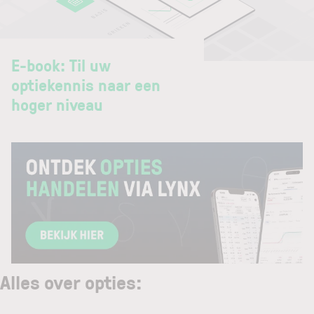
E-book: Til uw
optiekennis naar een
hoger niveau
Alles over opties
: