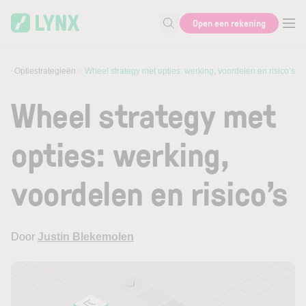
Skip to main content
Open een rekening
Zoek naar informatie
es
Optiestrategieën
Wheel strategy met opties: werking, voordelen en risico’s
Wheel strategy met
opties: werking,
voordelen en risico’s
Door
Justin Blekemolen