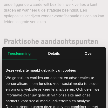
onderliggende waarde wilt bezitten, welk verlies u kunt
dragen en wanneer u de strategie beëindigt. Een
optiepositie schrijven zonder vooraf bepaald risicoplan kan
leiden tot grote verliezen.
Praktische aandachtspunten
Toestemming
Details
Over
Let bij het selecteren van opties niet alleen op de premie.
Kijk ook naar de looptijd, uitoefenprijs,
implied volatility
,
liquiditeit, bied-laatspread, de financiële situatie van de
Deze website maakt gebruik van cookies
onderneming of ETF, eventuele dividenddata en de totale
blootstelling van uw portefeuille.
We gebruiken cookies om content en advertenties te
personaliseren, om functies voor social media te bieden
Een veelgemaakte fout is het najagen van hoge premies.
en om ons websiteverkeer te analyseren. Ook delen we
Hoge premies lijken aantrekkelijk, maar kunnen wijzen op
informatie over uw gebruik van onze site met onze
verhoogde onzekerheid of een grotere kans op forse
partners voor social media, adverteren en analyse.
koersbewegingen. Een andere fout is het blijven schrijven
Deze partners kunnen deze gegevens combineren met