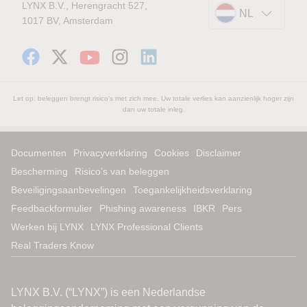
LYNX B.V., Herengracht 527,
NL
1017 BV, Amsterdam
Let op: beleggen brengt risico's met zich mee. Uw totale verlies kan aanzienlijk hoger zijn
dan uw totale inleg.
Documenten
Privacyverklaring
Cookies
Disclaimer
Bescherming
Risico’s van beleggen
Beveiligingsaanbevelingen
Toegankelijkheidsverklaring
Feedbackformulier
Phishing awareness
IBKR
Pers
Werken bij LYNX
LYNX Professional Clients
Real Traders Know