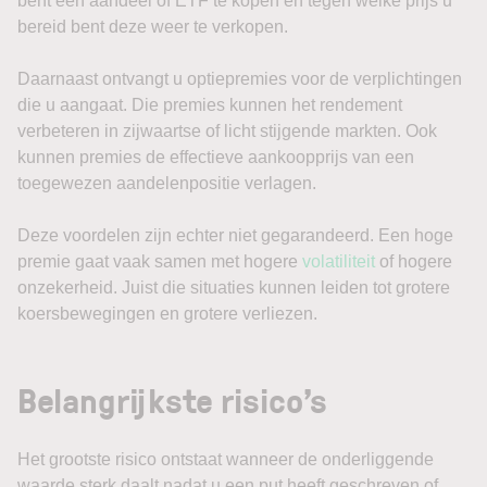
bent een aandeel of ETF te kopen en tegen welke prijs u
bereid bent deze weer te verkopen.
Daarnaast ontvangt u optiepremies voor de verplichtingen
die u aangaat. Die premies kunnen het rendement
verbeteren in zijwaartse of licht stijgende markten. Ook
kunnen premies de effectieve aankoopprijs van een
toegewezen aandelenpositie verlagen.
Deze voordelen zijn echter niet gegarandeerd. Een hoge
premie gaat vaak samen met hogere
volatiliteit
of hogere
onzekerheid. Juist die situaties kunnen leiden tot grotere
koersbewegingen en grotere verliezen.
Belangrijkste risico’s
Het grootste risico ontstaat wanneer de onderliggende
waarde sterk daalt nadat u een put heeft geschreven of