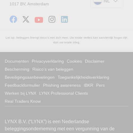
NL
1017 BV, Amsterdam
Let op: beleggen brengt risico's met zich mee. Uw totale verlies kan aanzienlijk hoger zijn
dan uw totale inleg.
Documenten
Privacyverklaring
Cookies
Disclaimer
Bescherming
Risico’s van beleggen
Beveiligingsaanbevelingen
Toegankelijkheidsverklaring
Feedbackformulier
Phishing awareness
IBKR
Pers
Werken bij LYNX
LYNX Professional Clients
Real Traders Know