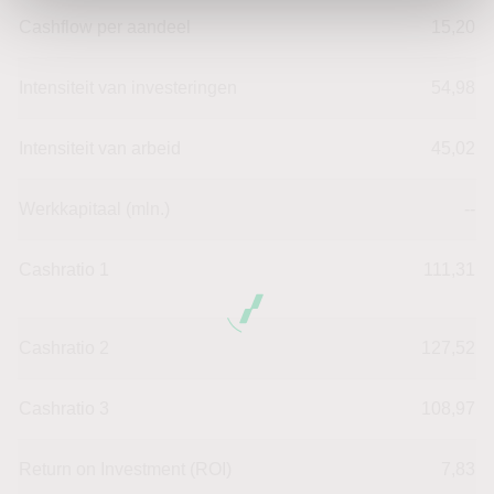
Cashflow per aandeel
15,20
Intensiteit van investeringen
54,98
Intensiteit van arbeid
45,02
Werkkapitaal (mln.)
--
Cashratio 1
111,31
Cashratio 2
127,52
Cashratio 3
108,97
Return on Investment (ROI)
7,83