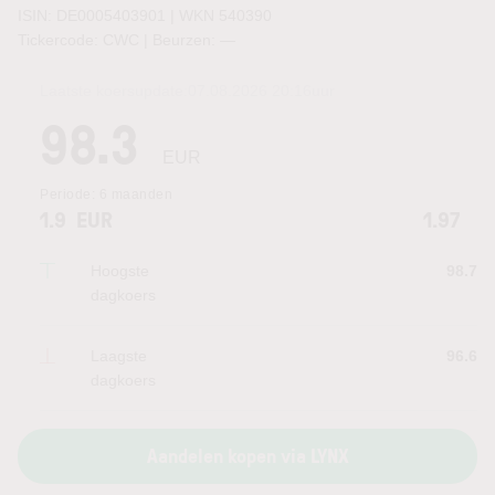
ISIN: DE0005403901 | WKN 540390
Tickercode: CWC | Beurzen:
—
Laatste koersupdate:
07.08.2026 20:16
uur
98.3
EUR
Periode:
6 maanden
1.9
EUR
1.97
Hoogste
98.7
dagkoers
Laagste
96.6
dagkoers
Aandelen kopen via LYNX