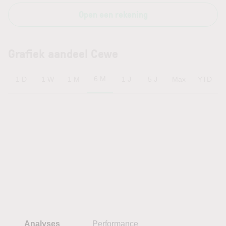
Open een rekening
Grafiek aandeel Cewe
6 M
1 D
1 W
1 M
1 J
5 J
Max
YTD
Analyses
Performance