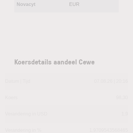
Novacyt
EUR
Koersdetails aandeel Cewe
Datum | Tijd
07.08.26 | 20:16
Koers
98,30
Verandering in USD
1.9
Verandering in %
1.9709543568465