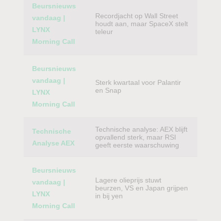
Beursnieuws
Recordjacht op Wall Street
vandaag |
houdt aan, maar SpaceX stelt
LYNX
teleur
Morning Call
Beursnieuws
vandaag |
Sterk kwartaal voor Palantir
en Snap
LYNX
Morning Call
Technische analyse: AEX blijft
Technische
opvallend sterk, maar RSI
Analyse AEX
geeft eerste waarschuwing
Beursnieuws
Lagere olieprijs stuwt
vandaag |
beurzen, VS en Japan grijpen
LYNX
in bij yen
Morning Call