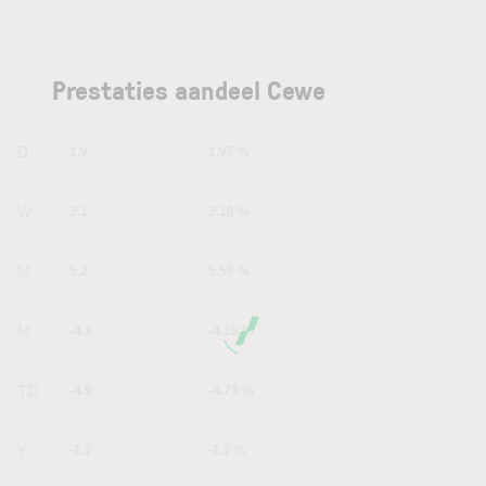
Prestaties aandeel Cewe
1D
1.9
1.97 %
1W
2.1
2.18 %
1M
5.2
5.59 %
6M
-4.3
-4.19 %
YTD
-4.9
-4.75 %
1Y
-1.7
-1.7 %