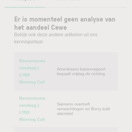
Er is momenteel geen analyse van
het aandeel Cewe
Bekijk ook deze andere artikelen uit ons
kennisportaal:
Category
Titel
Beursnieuws
vandaag |
Amerikaans banenrapport
bepaalt vrijdag de richting
LYNX
Morning Call
Beursnieuws
Siemens overtreft
vandaag |
verwachtingen en Burry luidt
LYNX
alarmbel
Morning Call