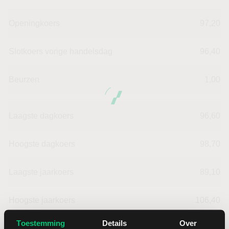
Openingkoers
97,20
Slotkoers vorige handelsdag
96,40
Beurzen
1,00
Laagste dagkoers
96,60
Hoogste dagkoers
98,70
Laagste jaarkoers
89,10
Hoogste jaarkoers
106,40
Toestemming
Details
Over
Laagste koers 52 weken
89,10