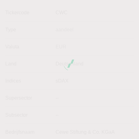
Tickercode
CWC
Type
aandeel
Valuta
EUR
Land
Deutschland
Indices
sDAX
Supersector
--
Subsector
--
Bedrijfsnaam
Cewe Stiftung & Co. KGaA