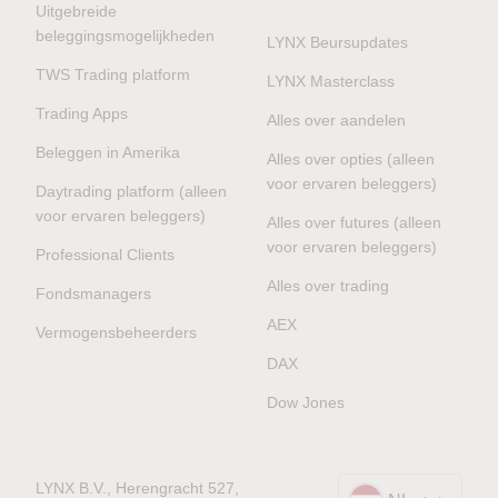
Uitgebreide
beleggingsmogelijkheden
LYNX Beursupdates
TWS Trading platform
LYNX Masterclass
Trading Apps
Alles over aandelen
Beleggen in Amerika
Alles over opties (alleen
voor ervaren beleggers)
Daytrading platform (alleen
voor ervaren beleggers)
Alles over futures (alleen
voor ervaren beleggers)
Professional Clients
Alles over trading
Fondsmanagers
AEX
Vermogensbeheerders
DAX
Dow Jones
LYNX B.V., Herengracht 527,