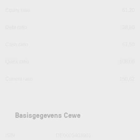
Equity ratio
61,20
Debt ratio
38,80
Cash ratio
67,50
Quick ratio
108,00
Current ratio
150,62
Basisgegevens Cewe
ISIN
DE0005403901