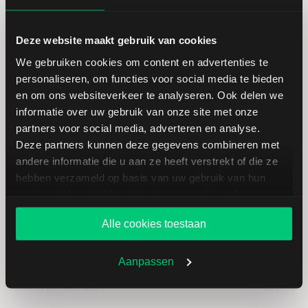
Hoogste koers 52 weken
106,40
Deze website maakt gebruik van cookies
We gebruiken cookies om content en advertenties te
Marktkapitalisatie (mld.)
0,71
personaliseren, om functies voor social media te bieden
en om ons websiteverkeer te analyseren. Ook delen we
informatie over uw gebruik van onze site met onze
partners voor social media, adverteren en analyse.
Deze partners kunnen deze gegevens combineren met
Cewe: fundamentele cijfers in EUR
andere informatie die u aan ze heeft verstrekt of die ze
hebben verzameld op basis van uw gebruik van hun
services. U gaat akkoord met onze cookies als u onze
website blijft gebruiken.
Dividendrendement
--
Alle cookies toestaan
Omzet ratio
6,41
Aanpassen
Omzet per aandeel
131,92