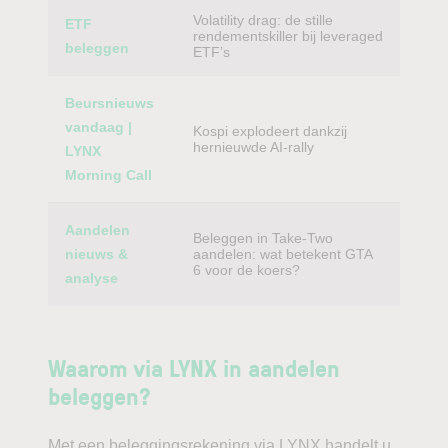
Volatility drag: de stille
ETF
rendementskiller bij leveraged
beleggen
ETF’s
Beursnieuws
vandaag |
Kospi explodeert dankzij
hernieuwde AI-rally
LYNX
Morning Call
Aandelen
Beleggen in Take-Two
nieuws &
aandelen: wat betekent GTA
6 voor de koers?
analyse
Waarom via LYNX in aandelen
beleggen?
Met een beleggingsrekening via LYNX handelt u