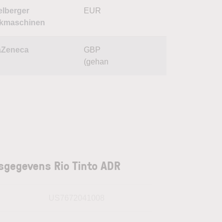
elberger
EUR
kmaschinen
aZeneca
GBP
(gehan
sgegevens Rio Tinto ADR
N
US7672041008