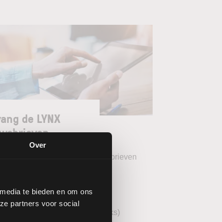
ang de LYNX
wsbrieven
Over
teer uw gewenste LYNX Nieuwsbrieven
eekoverzicht (wekelijks)
 media te bieden en om ons
YNX Morning Call (dagelijks)
ze partners voor social
echnische analyse AEX (wekelijks)