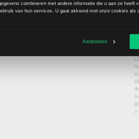
egevens combineren met andere informatie die u aan ze heeft ve
 Tinto ADR brengt extra risico’s met zich mee: als de
bruik van hun services. U gaat akkoord met onze cookies als u 
verliezen onbeperkt oplopen. Het is belangrijk om deze
issing en enkel te beleggen met kapitaal dat u kunt
Ik
n
Aanpassen
roker
a
n
L
h
en
el
de
o
p
pr