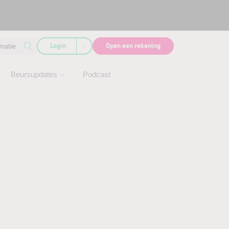
Login
Open een rekening
matie
Beursupdates
Podcast