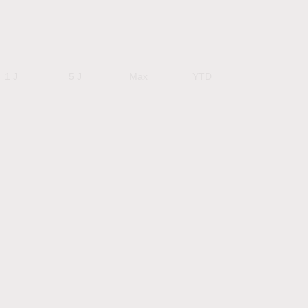
1 J
5 J
Max
YTD