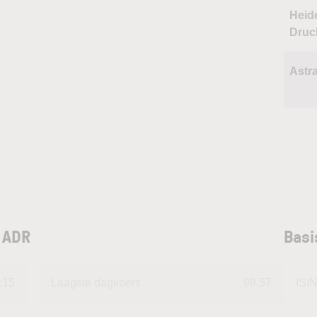
Heid
Druc
Astr
o ADR
Basi
:15
Laagste dagkoers
99,57
ISI