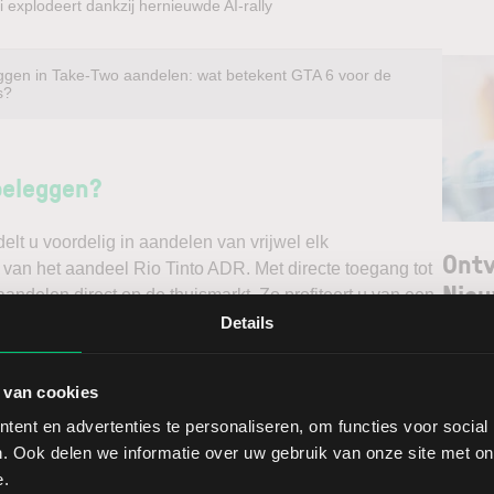
 explodeert dankzij hernieuwde AI-rally
ggen in Take-Two aandelen: wat betekent GTA 6 voor de
s?
beleggen?
t u voordelig in aandelen van vrijwel elk
Ontv
 van het aandeel Rio Tinto ADR. Met directe toegang tot
Nieu
andelen direct op de thuismarkt. Zo profiteert u van een
ndelen doet u daarnaast via een stabiel platform met
Details
t gedegen analyses kunt maken. Belegt u met het oog op
Selec
erwacht u een dalende koers en gaat u short*?
 van cookies
W
ent en advertenties te personaliseren, om functies voor social
ggen. Ontdek alle voordelen van beleggen via een
L
. Ook delen we informatie over uw gebruik van onze site met on
t.
T
e.