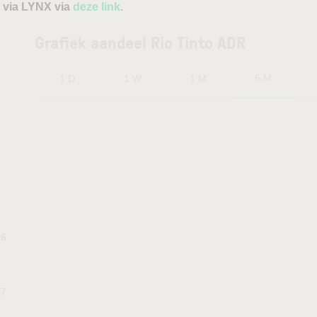
 via LYNX via
deze link
.
Grafiek aandeel Rio Tinto ADR
6 M
1 D
1 W
1 M
06
57