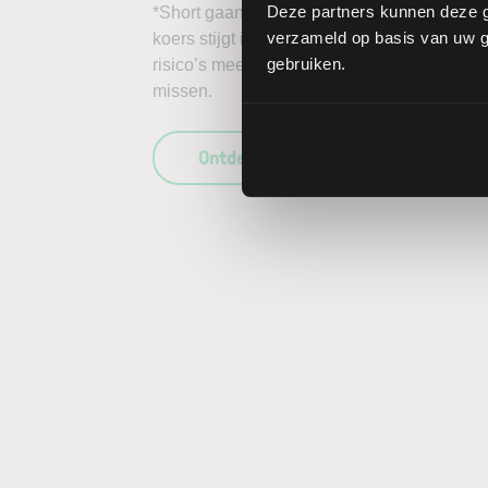
Deze partners kunnen deze g
*Short gaan in bijvoorbeeld het aandeel Rio
verzameld op basis van uw ge
koers stijgt in plaats van daalt, kunnen de 
gebruiken.
risico’s mee te wegen in uw beleggingsbesl
missen.
Ontdek wat LYNX uniek maakt als b