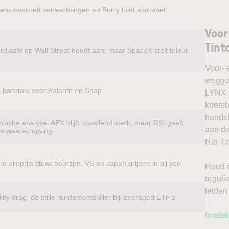
ens overtreft verwachtingen en Burry luidt alarmbel
Voor
Tint
rdjacht op Wall Street houdt aan, maar SpaceX stelt teleur
Voor- 
weggel
k kwartaal voor Palantir en Snap
LYNX k
koersb
handel
ische analyse: AEX blijft opvallend sterk, maar RSI geeft
aan de
te waarschuwing
Rio Ti
e olieprijs stuwt beurzen, VS en Japan grijpen in bij yen
Houd e
reguli
leiden
ility drag: de stille rendementskiller bij leveraged ETF’s
Ontdek