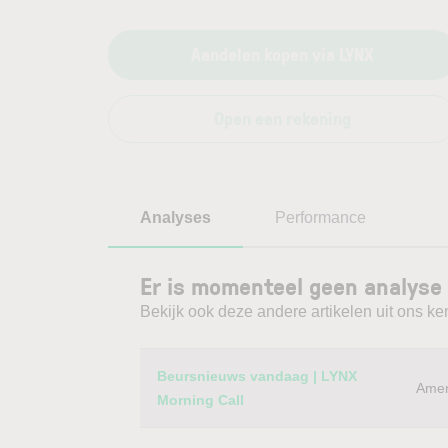
Aandelen kopen via LYNX
Open een rekening
Analyses
Performance
Er is momenteel geen analyse 
Bekijk ook deze andere artikelen uit ons ke
Category
Titel
Beursnieuws vandaag | LYNX
Amer
Morning Call