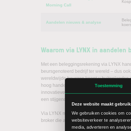
Kospi
Morning Call
Bele
Aandelen nieuws & analyse
koer
Waarom via LYNX in aandelen 
Met een beleggingsrekening via LYNX handel
beursgenoteerd bedrijf ter wereld – dus ook
wereldwijde beurzen koopt u buitenlandse a
hoog handelsvolume en een lage spread. Ha
Toestemming
innovatieve trading tools, waarmee u direc
een stijgende koers door long te gaan, of v
Deze website maakt gebruik
We gebruiken cookies om cont
Via LYNX maakt u de volgende stap in bele
websiteverkeer te analyseren
broker die aandelenbeleggers serieus neem
media, adverteren en analys