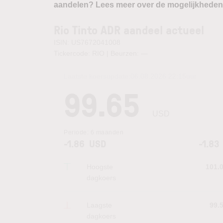
aandelen? Lees meer over de mogelijkheden
Rio Tinto ADR aandeel actueel
ISIN: US7672041008
Tickercode: RIO | Beurzen:
—
Laatste koersupdate:
06.08.2026 22:15
uur
99.65
USD
Periode:
6 maanden
-1.86
USD
-1.83
Hoogste
101.
dagkoers
Laagste
99.
dagkoers