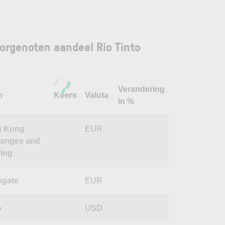
orgenoten aandeel Rio Tinto
Verandering
m
Koers
Valuta
in %
g Kong
EUR
anges and
ring
egate
EUR
o
USD