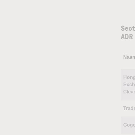
Sect
ADR
Naa
Hon
Exch
Clea
Trad
Gog