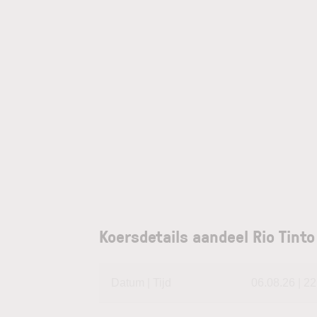
Koersdetails aandeel Rio Tint
Datum | Tijd
06.08.26 | 22