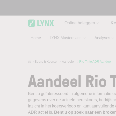
Skip to main content
Online beleggen
Ke
Home
LYNX Masterclass
Analyses
Beurs & Koersen
Aandelen
Rio Tinto ADR Aandeel
Aandeel Rio 
Bent u geïnteresseerd in algemene informatie ov
gegevens over de actuele beurskoers, bedrijfsprofi
inzicht in het koersverloop en kunt aanvullende
ADR actief is.
Bent u op zoek naar een broke