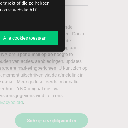
rstrekt of die ze hebben
onze website blijft
 wil graag de door mij geselecteerde
ieuwsbrieven van LYNX ontvangen. Door u
Alle cookies toestaan
an te melden voor de geselecteerde
ieuwsbrieven, geeft u toestemming aan
YNX om u per e-mail op de hoogte te
ouden van acties, aanbiedingen, updates
 andere marketingberichten. U kunt zich op
k moment uitschrijven via de afmeldlink in
 e-mail. Meer gedetailleerde informatie
ver hoe LYNX omgaat met uw
ersoonsgegevens vindt u in ons
ivacybeleid
.
Schrijf u vrijblijvend in