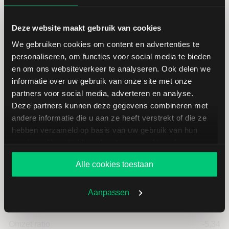
Laagste koers 52 weken
2,21
Deze website maakt gebruik van cookies
We gebruiken cookies om content en advertenties te
Hoogste koers 52 weken
8,00
personaliseren, om functies voor social media te bieden
en om ons websiteverkeer te analyseren. Ook delen we
Marktkapitalisatie (mld.)
0,27
informatie over uw gebruik van onze site met onze
partners voor social media, adverteren en analyse.
Deze partners kunnen deze gegevens combineren met
andere informatie die u aan ze heeft verstrekt of die ze
hebben verzameld op basis van uw gebruik van hun
services. U gaat akkoord met onze cookies als u onze
BayWa: fundamentele cijfers in
website blijft gebruiken.
EUR
Alle cookies toestaan
Aanpassen
Dividendrendement
--
Omzet ratio
-5,34