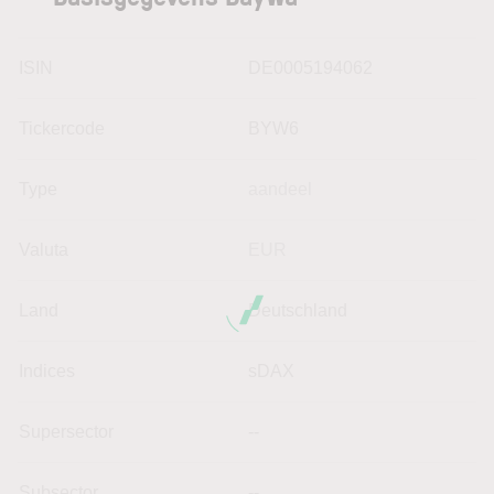
ISIN
DE0005194062
Tickercode
BYW6
Type
aandeel
Valuta
EUR
Land
Deutschland
Indices
sDAX
Supersector
--
Subsector
--