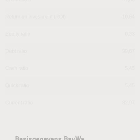
Return on Investment (ROI)
-10,64
Equity ratio
0,33
Debt ratio
99,67
Cash ratio
5,45
Quick ratio
5,45
Current ratio
82,97
Basisgegevens BayWa