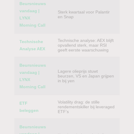
Beursnieuws
vandaag |
Sterk kwartaal voor Palantir
en Snap
LYNX
Morning Call
Technische analyse: AEX blijft
Technische
opvallend sterk, maar RSI
Analyse AEX
geeft eerste waarschuwing
Beursnieuws
Lagere olieprijs stuwt
vandaag |
beurzen, VS en Japan grijpen
LYNX
in bij yen
Morning Call
Volatility drag: de stille
ETF
rendementskiller bij leveraged
beleggen
ETF’s
Beursnieuws