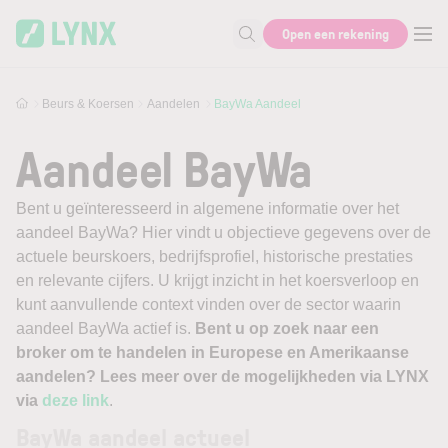
Skip to main content
Open een rekening
Zoek naar informatie
Beurs & Koersen
Aandelen
BayWa Aandeel
Aandeel BayWa
Bent u geïnteresseerd in algemene informatie over het
aandeel BayWa? Hier vindt u objectieve gegevens over de
actuele beurskoers, bedrijfsprofiel, historische prestaties
en relevante cijfers. U krijgt inzicht in het koersverloop en
kunt aanvullende context vinden over de sector waarin
aandeel BayWa actief is.
Bent u op zoek naar een
broker om te handelen in Europese en Amerikaanse
aandelen? Lees meer over de mogelijkheden via LYNX
via
deze link
.
BayWa aandeel actueel