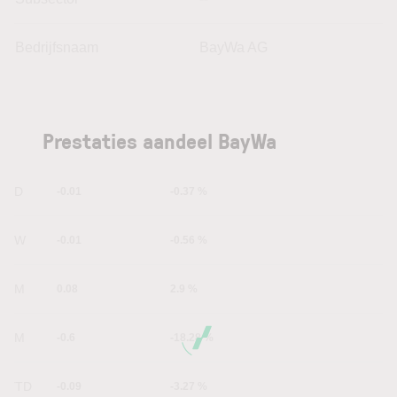
Bedrijfsnaam
BayWa AG
Prestaties aandeel BayWa
1D
-0.01
-0.37 %
1W
-0.01
-0.56 %
1M
0.08
2.9 %
6M
-0.6
-18.28 %
YTD
-0.09
-3.27 %