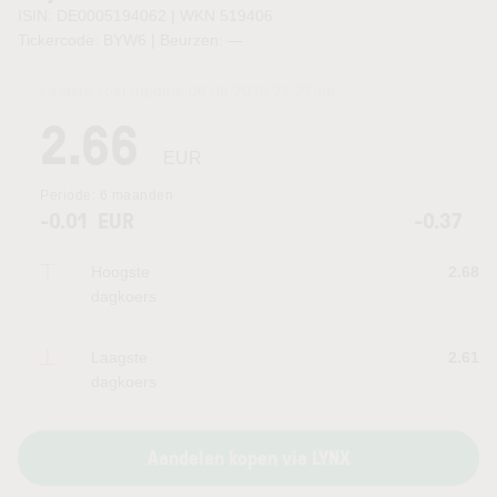
ISIN: DE0005194062 | WKN 519406
Tickercode: BYW6 | Beurzen:
—
Laatste koersupdate:
06.08.2026 21:27
uur
2.66
EUR
Periode:
6 maanden
-0.01
EUR
-0.37
Hoogste
2.68
dagkoers
Laagste
2.61
dagkoers
Aandelen kopen via LYNX