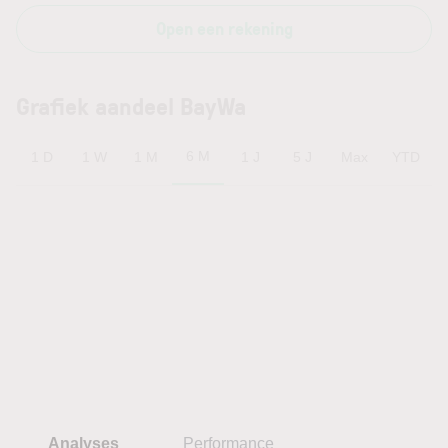
Open een rekening
Grafiek aandeel BayWa
6 M
1 D
1 W
1 M
1 J
5 J
Max
YTD
Analyses
Performance