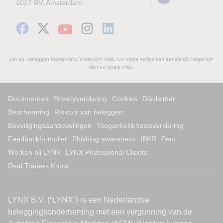
1017 BV, Amsterdam
Let op: beleggen brengt risico's met zich mee. Uw totale verlies kan aanzienlijk hoger zijn
dan uw totale inleg.
Documenten
Privacyverklaring
Cookies
Disclaimer
Bescherming
Risico’s van beleggen
Beveiligingsaanbevelingen
Toegankelijkheidsverklaring
Feedbackformulier
Phishing awareness
IBKR
Pers
Werken bij LYNX
LYNX Professional Clients
Real Traders Know