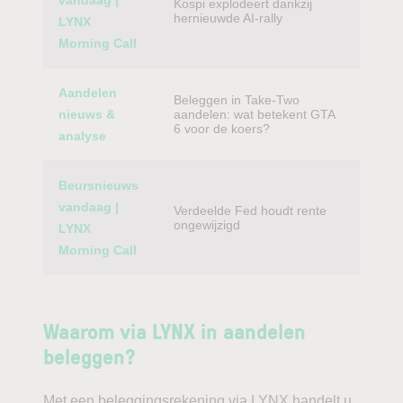
vandaag |
Kospi explodeert dankzij
hernieuwde AI-rally
LYNX
Morning Call
Aandelen
Beleggen in Take-Two
nieuws &
aandelen: wat betekent GTA
6 voor de koers?
analyse
Beursnieuws
vandaag |
Verdeelde Fed houdt rente
ongewijzigd
LYNX
Morning Call
Waarom via LYNX in aandelen
beleggen?
Met een beleggingsrekening via LYNX handelt u