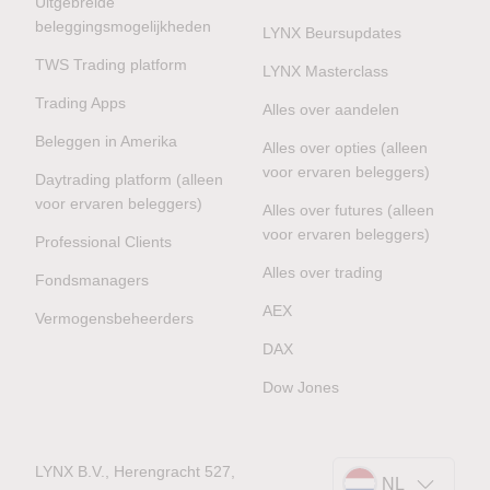
Uitgebreide
beleggingsmogelijkheden
LYNX Beursupdates
TWS Trading platform
LYNX Masterclass
Trading Apps
Alles over aandelen
Beleggen in Amerika
Alles over opties (alleen
voor ervaren beleggers)
Daytrading platform (alleen
voor ervaren beleggers)
Alles over futures (alleen
voor ervaren beleggers)
Professional Clients
Alles over trading
Fondsmanagers
AEX
Vermogensbeheerders
DAX
Dow Jones
LYNX B.V., Herengracht 527,
NL