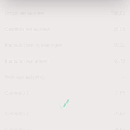
Omzet per aandeel
598,63
Cashflow per aandeel
26,06
Intensiteit van investeringen
50,21
Intensiteit van arbeid
49,79
Werkkapitaal (mln.)
--
Cashratio 1
0,65
Cashratio 2
79,64
Cashratio 3
51,86