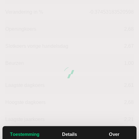
Verandering in %
-0.37453183520598
Openingkoers
2,68
Slotkoers vorige handelsdag
2,67
Beurzen
1,00
Laagste dagkoers
2,61
Hoogste dagkoers
2,68
Laagste jaarkoers
2,21
Toestemming
Details
Over
Hoogste jaarkoers
4,58