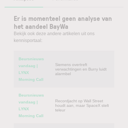
Er is momenteel geen analyse van
het aandeel BayWa
Bekijk ook deze andere artikelen uit ons
kennisportaal:
Category
Titel
Beursnieuws
Siemens overtreft
vandaag |
verwachtingen en Burry luidt
LYNX
alarmbel
Morning Call
Beursnieuws
Recordjacht op Wall Street
vandaag |
houdt aan, maar SpaceX stelt
LYNX
teleur
Morning Call