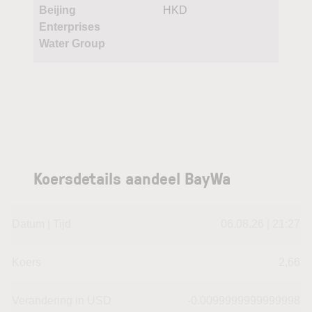
Beijing
HKD
Enterprises
Water Group
Koersdetails aandeel BayWa
Datum | Tijd
06.08.26 | 21:27
Koers
2,66
Verandering in USD
-0.0099999999999998