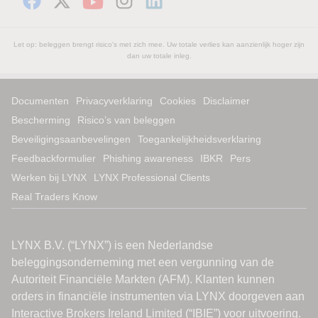
Let op: beleggen brengt risico's met zich mee. Uw totale verlies kan aanzienlijk hoger zijn
dan uw totale inleg.
Documenten
Privacyverklaring
Cookies
Disclaimer
Bescherming
Risico’s van beleggen
Beveiligingsaanbevelingen
Toegankelijkheidsverklaring
Feedbackformulier
Phishing awareness
IBKR
Pers
Werken bij LYNX
LYNX Professional Clients
Real Traders Know