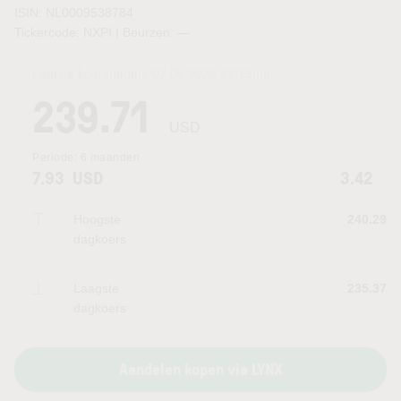
ISIN: NL0009538784
Tickercode: NXPI | Beurzen:
—
Laatste koersupdate:
07.08.2026 22:15
uur
239.71
USD
Periode:
6 maanden
7.93
USD
3.42
Hoogste
240.29
dagkoers
Laagste
235.37
dagkoers
Aandelen kopen via LYNX