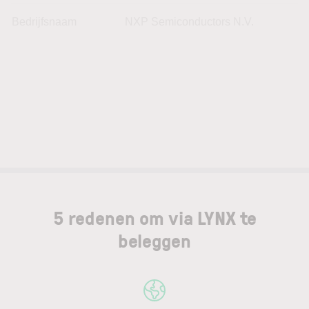
Bedrijfsnaam
NXP Semiconductors N.V.
5 redenen om via LYNX te
beleggen