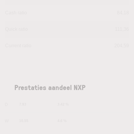
Cash ratio
84,18
Quick ratio
111,36
Current ratio
204,59
Prestaties aandeel NXP
1D
7.93
3.42 %
1W
10.55
4.6 %