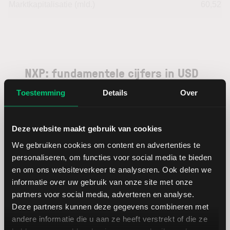
Marktkapitalisatie (mld.)
60,52
NXP: fundamentele cijfers in USD
Toestemming
Details
Over
Dividendrendement
--
Deze website maakt gebruik van cookies
Omzet ratio
16,47
We gebruiken cookies om content en advertenties te
personaliseren, om functies voor social media te bieden
Omzet per aandeel
48,55
en om ons websiteverkeer te analyseren. Ook delen we
informatie over uw gebruik van onze site met onze
Cashflow per aandeel
11,16
partners voor social media, adverteren en analyse.
Deze partners kunnen deze gegevens combineren met
andere informatie die u aan ze heeft verstrekt of die ze
Intensiteit van investeringen
70,11