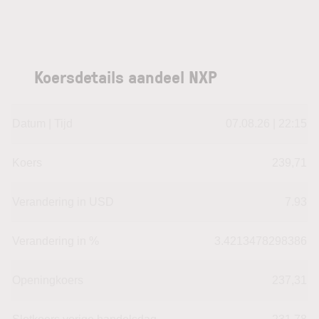
Koersdetails aandeel NXP
Datum | Tijd
07.08.26 | 22:15
Koers
239,71
Verandering in USD
7.93
Verandering in %
3.4213478298386
Openingkoers
237,31