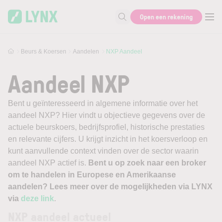
Skip to main content
Open een rekening
Zoek naar informatie
Beurs & Koersen
Aandelen
NXP Aandeel
Aandeel NXP
Bent u geïnteresseerd in algemene informatie over het
aandeel NXP? Hier vindt u objectieve gegevens over de
actuele beurskoers, bedrijfsprofiel, historische prestaties
en relevante cijfers. U krijgt inzicht in het koersverloop en
kunt aanvullende context vinden over de sector waarin
aandeel NXP actief is.
Bent u op zoek naar een broker
om te handelen in Europese en Amerikaanse
aandelen? Lees meer over de mogelijkheden via LYNX
via
deze link
.
NXP aandeel actueel