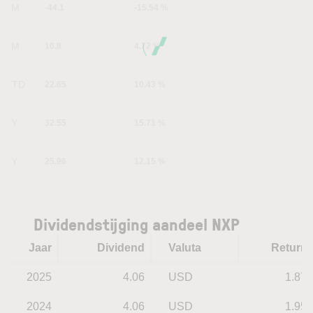
1M
-44.1
-15.54 %
6M
10.8
4.72 %
YTD
22.65
10.43 %
1Y
32.55
15.71 %
5Y
25.96
12.15 %
Dividendstijging aandeel NXP
Jaar
Dividend
Valuta
Return
2025
4.06
USD
1.87
2024
4.06
USD
1.95