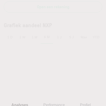
Open een rekening
Grafiek aandeel NXP
6 M
1 D
1 W
1 M
1 J
5 J
Max
YTD
Analyses
Performance
Profiel