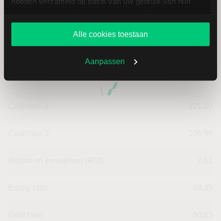
hebben verzameld op basis van uw gebruik van hun
services. U gaat akkoord met onze cookies als u onze
Intensiteit van arbeid
29,89
website blijft gebruiken.
Alle cookies toestaan
Werkkapitaal (mln.)
--
Aanpassen
Cashratio 1
56,13
Cashratio 2
121,80
Cashratio 3
106,99
Return on Investment (ROI)
7,61
Equity ratio
39,35
Debt ratio
60,65