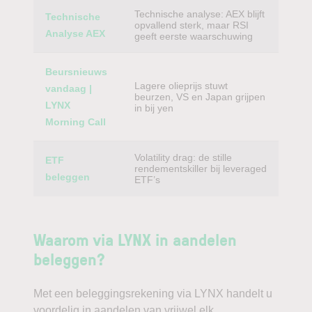
Technische analyse: AEX blijft
Technische
opvallend sterk, maar RSI
Analyse AEX
geeft eerste waarschuwing
Beursnieuws
Lagere olieprijs stuwt
vandaag |
beurzen, VS en Japan grijpen
LYNX
in bij yen
Morning Call
Volatility drag: de stille
ETF
rendementskiller bij leveraged
beleggen
ETF’s
Waarom via LYNX in aandelen
beleggen?
Met een beleggingsrekening via LYNX handelt u
voordelig in aandelen van vrijwel elk