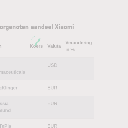
orgenoten aandeel Xiaomi
Verandering
m
Koers
Valuta
in %
USD
maceuticals
gKlinger
EUR
ssia
EUR
mund
TePla
EUR