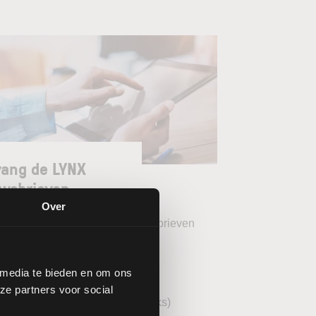
ang de LYNX
wsbrieven
Over
teer uw gewenste LYNX Nieuwsbrieven
eekoverzicht (wekelijks)
 media te bieden en om ons
YNX Morning Call (dagelijks)
ze partners voor social
echnische analyse AEX (wekelijks)