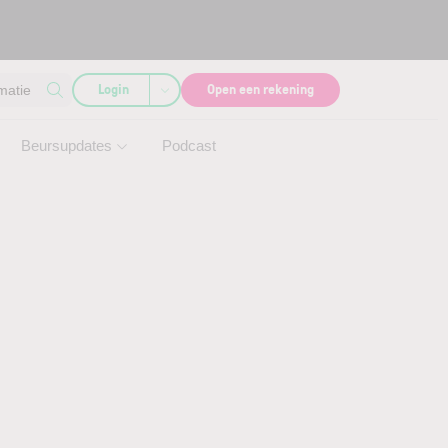
Login
Open een rekening
matie
Beursupdates
Podcast