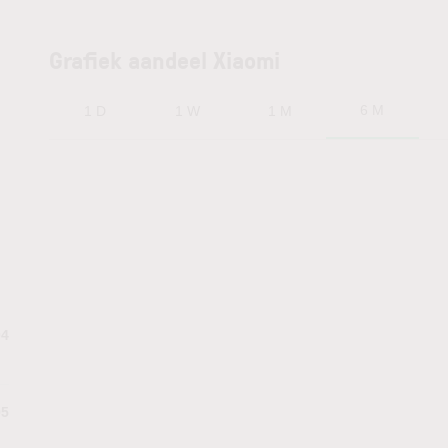
Grafiek aandeel Xiaomi
6 M
1 D
1 W
1 M
04
95