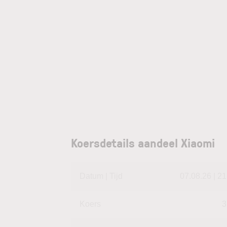
Koersdetails aandeel Xiaomi
Datum | Tijd
07.08.26 | 21
Koers
3