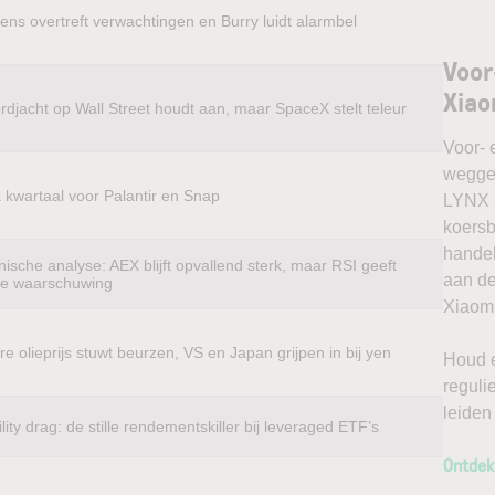
ens overtreft verwachtingen en Burry luidt alarmbel
Voor
Xiao
rdjacht op Wall Street houdt aan, maar SpaceX stelt teleur
Voor- 
weggel
k kwartaal voor Palantir en Snap
LYNX k
koersb
handel
ische analyse: AEX blijft opvallend sterk, maar RSI geeft
aan de
te waarschuwing
Xiaomi
e olieprijs stuwt beurzen, VS en Japan grijpen in bij yen
Houd e
reguli
leiden
ility drag: de stille rendementskiller bij leveraged ETF’s
Ontdek