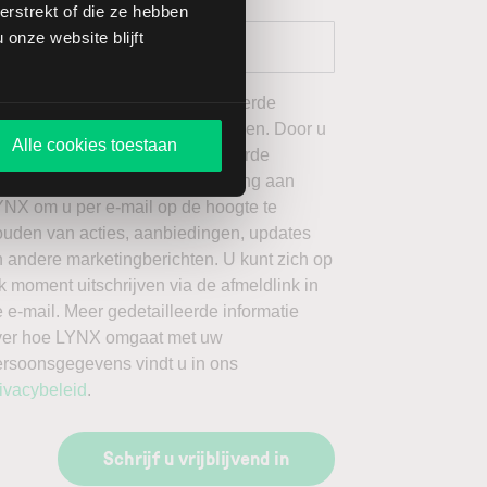
rstrekt of die ze hebben
onze website blijft
 wil graag de door mij geselecteerde
ieuwsbrieven van LYNX ontvangen. Door u
Alle cookies toestaan
an te melden voor de geselecteerde
ieuwsbrieven, geeft u toestemming aan
YNX om u per e-mail op de hoogte te
ouden van acties, aanbiedingen, updates
 andere marketingberichten. U kunt zich op
k moment uitschrijven via de afmeldlink in
 e-mail. Meer gedetailleerde informatie
ver hoe LYNX omgaat met uw
ersoonsgegevens vindt u in ons
ivacybeleid
.
Schrijf u vrijblijvend in