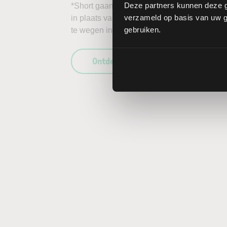
Deze partners kunnen deze g
*Short gaan in bijvoorbeeld het aandeel Xiao
verzameld op basis van uw ge
in plaats van daalt, kunnen de verliezen on
gebruiken.
te wegen in uw beleggingsbeslissing en enk
Ontdek wat LYNX uniek maakt als b