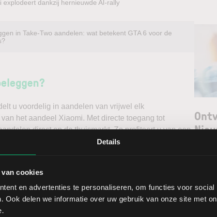
 explodeert dankzij hernieuwde AI-rally
ggen in Take-Two aandelen: wat betekent GTA 6 voor de
s?
beleggen?
t u voordelig in aandelen van vrijwel elk
Ontv
 van het aandeel Xiaomi. Met directe toegang tot
Nieu
andelen direct op de thuismarkt. Zo profiteert u van een
ndelen doet u daarnaast via een stabiel platform met
Details
t gedegen analyses kunt maken. Belegt u met het oog op
Selec
erwacht u een dalende koers en gaat u short*?
 van cookies
W
ent en advertenties te personaliseren, om functies voor social
ggen. Ontdek alle voordelen van beleggen via een
L
. Ook delen we informatie over uw gebruik van onze site met on
t.
T
e.