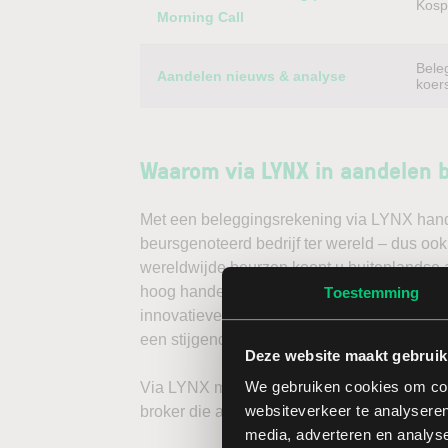
Kospi
Morning Call
Bele
Aandelen nieuws & analyse
koer
Waarom via LYNX in aandelen 
Met een beleggingsrekening via LYNX handel
beursgenoteerd bedrijf ter wereld – dus ook
wereldwijde beurzen koopt u buitenlandse a
hoog handelsvolume en een lage spread. Ha
Toestemming
innovatieve trading tools, waarmee u direc
een stijgende koers door long te gaan, of v
Deze website maakt gebruik
We gebruiken cookies om cont
Via LYNX maakt u de volgende stap in bele
websiteverkeer te analyseren
broker die aandelenbeleggers serieus neem
media, adverteren en analys