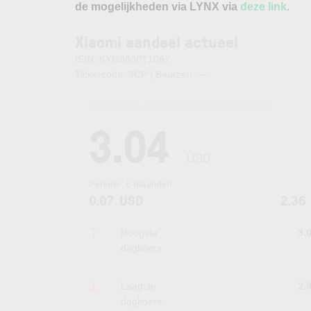
de mogelijkheden via LYNX via
deze link
.
Xiaomi aandeel actueel
ISIN: KYG9830T1067
Tickercode: 3CP | Beurzen:
—
Laatste koersupdate:
07.08.2026 21:56
uur
3.04
USD
Periode:
6 maanden
0.07
USD
2.36
Hoogste
3.
dagkoers
Laagste
2.
dagkoers