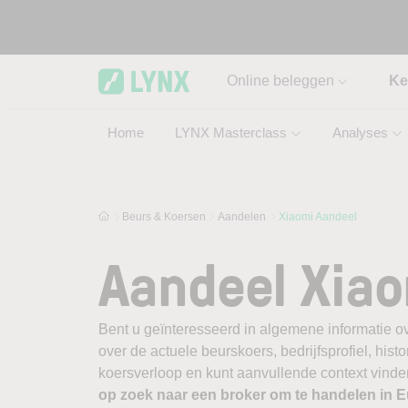
Skip to main content
Online beleggen
Ke
Home
LYNX Masterclass
Analyses
Beurs & Koersen
Aandelen
Xiaomi Aandeel
Aandeel Xia
Bent u geïnteresseerd in algemene informatie o
over de actuele beurskoers, bedrijfsprofiel, histor
koersverloop en kunt aanvullende context vinden
op zoek naar een broker om te handelen in