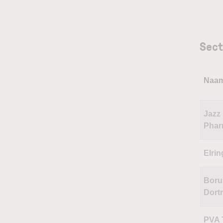
Sect
Naa
Jazz
Phar
Elrin
Boru
Dort
PVA 