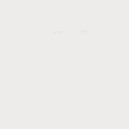
1 J
5 J
Max
YTD