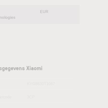
EUR
nologies
sgegevens Xiaomi
N
KYG9830T1067
kercode
3CP