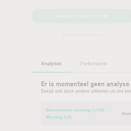
Aandelen kopen via LYNX
Open een rekening
Analyses
Performance
Er is momenteel geen analyse
Bekijk ook deze andere artikelen uit ons ke
Category
Titel
Beursnieuws vandaag | LYNX
Amer
Morning Call