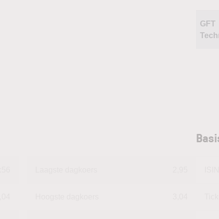
GFT
Tech
Basi
:56
Laagste dagkoers
2,95
ISI
,04
Hoogste dagkoers
3,04
Tic