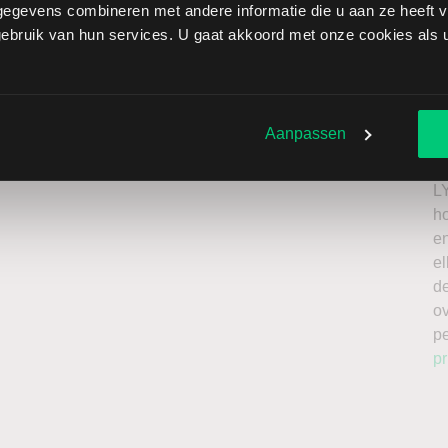
egevens combineren met andere informatie die u aan ze heeft ve
mi brengt extra risico’s met zich mee: als de koers stijgt
bruik van hun services. U gaat akkoord met onze cookies als u 
beperkt oplopen. Het is belangrijk om deze risico’s mee
el te beleggen met kapitaal dat u kunt missen.
Ik
roker
n
Aanpassen
a
n
L
h
en
el
de
o
p
pr