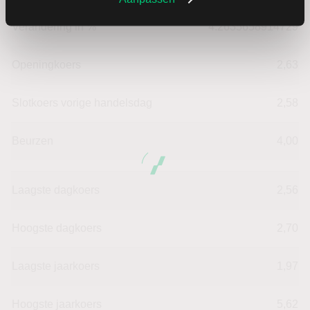
Verandering in %
4.2635658914729
Openingkoers
2,63
Slotkoers vorige handelsdag
2,58
Beurzen
4,00
Laagste dagkoers
2,56
Hoogste dagkoers
2,70
Laagste jaarkoers
1,97
Hoogste jaarkoers
5,62