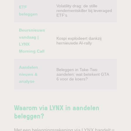
Volatility drag: de stille
ETF
rendementskiller bij leveraged
beleggen
ETF’s
Beursnieuws
vandaag |
Kospi explodeert dankzij
hernieuwde AI-rally
LYNX
Morning Call
Aandelen
Beleggen in Take-Two
nieuws &
aandelen: wat betekent GTA
6 voor de koers?
analyse
Waarom via LYNX in aandelen
beleggen?
Met een beleggingsrekening via LYNX handelt u