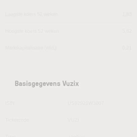
Laagste koers 52 weken
1,83
Hoogste koers 52 weken
5,62
Marktkapitalisatie (mld.)
0,21
Basisgegevens Vuzix
ISIN
US92921W3007
Tickercode
VUZI
Type
aandeel