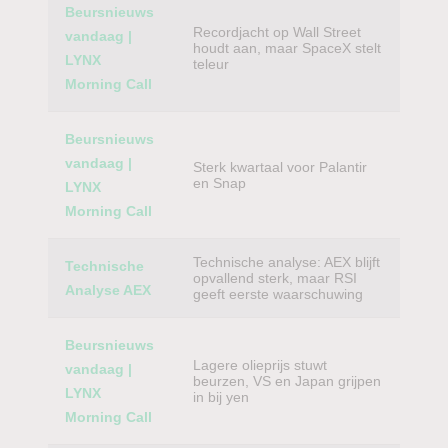
Beursnieuws
Recordjacht op Wall Street
vandaag |
houdt aan, maar SpaceX stelt
LYNX
teleur
Morning Call
Beursnieuws
vandaag |
Sterk kwartaal voor Palantir
en Snap
LYNX
Morning Call
Technische analyse: AEX blijft
Technische
opvallend sterk, maar RSI
Analyse AEX
geeft eerste waarschuwing
Beursnieuws
Lagere olieprijs stuwt
vandaag |
beurzen, VS en Japan grijpen
LYNX
in bij yen
Morning Call