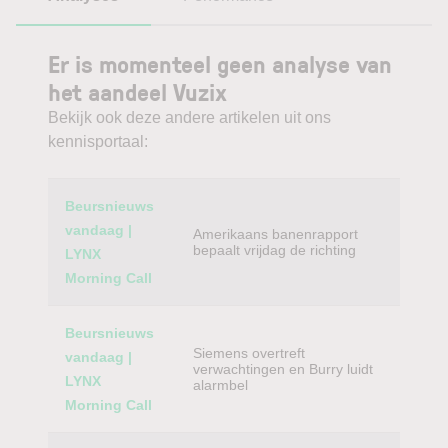
Er is momenteel geen analyse van
het aandeel Vuzix
Bekijk ook deze andere artikelen uit ons
kennisportaal:
Category
Titel
Beursnieuws
vandaag |
Amerikaans banenrapport
bepaalt vrijdag de richting
LYNX
Morning Call
Beursnieuws
Siemens overtreft
vandaag |
verwachtingen en Burry luidt
LYNX
alarmbel
Morning Call