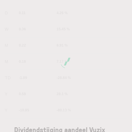
1D
0.11
4.26 %
1W
0.36
15.45 %
1M
0.22
8.91 %
6M
0.18
7.17 %
YTD
-1.09
-28.84 %
1Y
0.59
28.1 %
5Y
-10.85
-80.13 %
Dividendstijging aandeel Vuzix