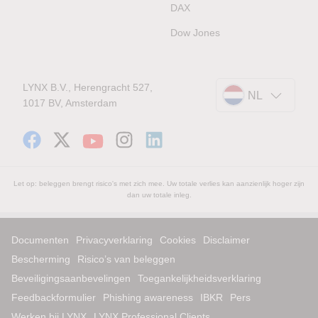
DAX
Dow Jones
LYNX B.V., Herengracht 527,
NL
1017 BV, Amsterdam
Let op: beleggen brengt risico's met zich mee. Uw totale verlies kan aanzienlijk hoger zijn
dan uw totale inleg.
Documenten
Privacyverklaring
Cookies
Disclaimer
Bescherming
Risico’s van beleggen
Beveiligingsaanbevelingen
Toegankelijkheidsverklaring
Feedbackformulier
Phishing awareness
IBKR
Pers
Werken bij LYNX
LYNX Professional Clients