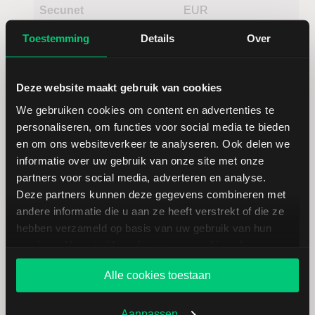
Secunet
EUR
Security
Toestemming
Details
Over
Networks
Deze website maakt gebruik van cookies
We gebruiken cookies om content en advertenties te
personaliseren, om functies voor social media te bieden
en om ons websiteverkeer te analyseren. Ook delen we
informatie over uw gebruik van onze site met onze
Koersdetails aandeel Vuzix
partners voor social media, adverteren en analyse.
Deze partners kunnen deze gegevens combineren met
andere informatie die u aan ze heeft verstrekt of die ze
Datum | Tijd
07.08.26 | 22:00
hebben verzameld op basis van uw gebruik van hun
services. U gaat akkoord met onze cookies als u onze
website blijft gebruiken.
Koers
2,69
Alle cookies toestaan
Verandering in USD
0.11
Aanpassen