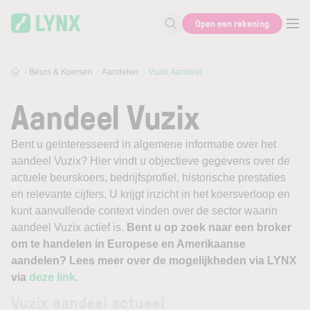
Skip to main content
Open een rekening
Zoek naar informatie
Beurs & Koersen
Aandelen
Vuzix Aandeel
Aandeel Vuzix
Bent u geïnteresseerd in algemene informatie over het
aandeel Vuzix? Hier vindt u objectieve gegevens over de
actuele beurskoers, bedrijfsprofiel, historische prestaties
en relevante cijfers. U krijgt inzicht in het koersverloop en
kunt aanvullende context vinden over de sector waarin
aandeel Vuzix actief is.
Bent u op zoek naar een broker
om te handelen in Europese en Amerikaanse
aandelen? Lees meer over de mogelijkheden via LYNX
via
deze link
.
Vuzix aandeel actueel