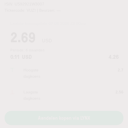
ISIN: US92921W3007
Tickercode: VUZI | Beurzen:
—
Laatste koersupdate:
07.08.2026 22:00
uur
2.69
USD
Periode:
6 maanden
0.11
USD
4.26
Hoogste
2.7
dagkoers
Laagste
2.56
dagkoers
Aandelen kopen via LYNX