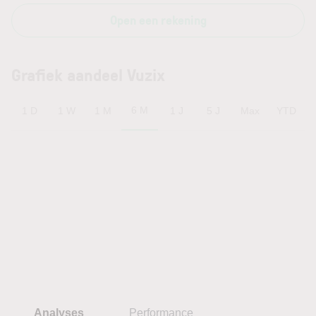
Open een rekening
Grafiek aandeel Vuzix
6 M
1 D
1 W
1 M
1 J
5 J
Max
YTD
Analyses
Performance