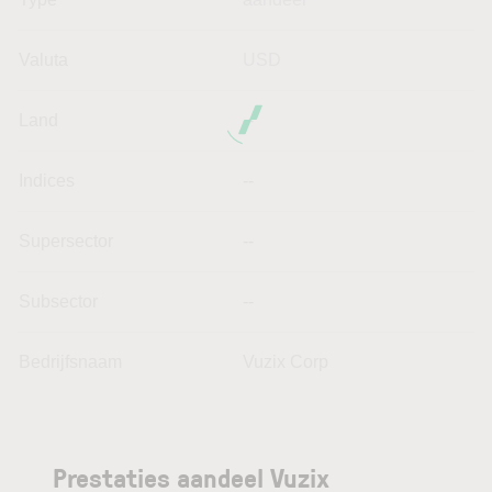
Valuta
USD
Land
--
Indices
--
Supersector
--
Subsector
--
Bedrijfsnaam
Vuzix Corp
Prestaties aandeel Vuzix