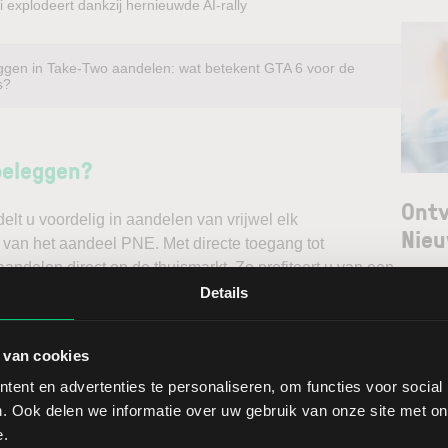
 explodeert dankzij hernieuwde AI-rally
ggen in Take-Two aandelen: wat betekent GTA 6 voor de
s?
beleggen?
Ontv
t u voordelig in aandelen van vrijwel elk
Nieu
k van het aandeel PNE. Met directe toegang tot
andelen direct op de thuismarkt. Zo profiteert u van een
Selec
ndelen doet u daarnaast via een stabiel platform met
Details
t gedegen analyses kunt maken. Belegt u met het oog op
W
erwacht u een dalende koers en gaat u short*?
 van cookies
L
ent en advertenties te personaliseren, om functies voor social
ggen. Ontdek alle voordelen van beleggen via een
T
. Ook delen we informatie over uw gebruik van onze site met on
t.
e.