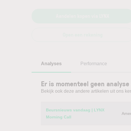
Aandelen kopen via LYNX
Open een rekening
Analyses
Performance
Er is momenteel geen analyse
Bekijk ook deze andere artikelen uit ons ke
Category
Titel
Beursnieuws vandaag | LYNX
Amer
Morning Call