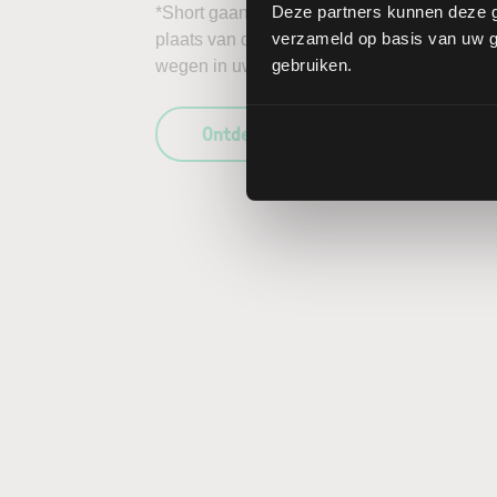
Deze partners kunnen deze g
*Short gaan in bijvoorbeeld het aandeel PNE 
verzameld op basis van uw ge
plaats van daalt, kunnen de verliezen onbep
gebruiken.
wegen in uw beleggingsbeslissing en enkel 
Ontdek wat LYNX uniek maakt als b