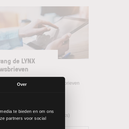
ang de LYNX
wsbrieven
teer uw gewenste LYNX Nieuwsbrieven
Over
eekoverzicht (wekelijks)
YNX Morning Call (dagelijks)
 media te bieden en om ons
echnische analyse AEX (wekelijks)
ze partners voor social