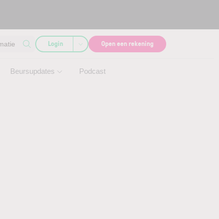
Login
Open een rekening
matie
Beursupdates
Podcast