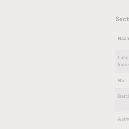
Sect
Naa
Lake
Indus
NSI
Barc
Astr