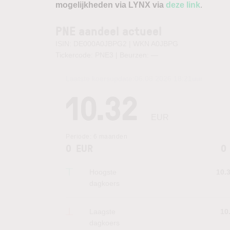
mogelijkheden via LYNX via
deze link
.
PNE aandeel actueel
ISIN: DE000A0JBPG2 | WKN A0JBPG
Tickercode: PNE3 | Beurzen:
—
Laatste koersupdate:
06.08.2026 18:21
uur
10.32
EUR
Periode:
6 maanden
0
EUR
0
Hoogste
10.
dagkoers
Laagste
10
dagkoers