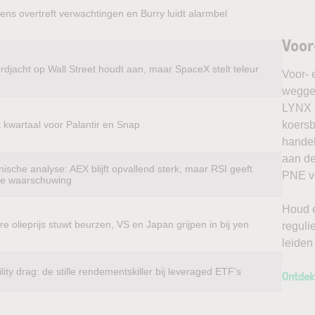
ens overtreft verwachtingen en Burry luidt alarmbel
Voor
rdjacht op Wall Street houdt aan, maar SpaceX stelt teleur
Voor- 
weggel
LYNX k
k kwartaal voor Palantir en Snap
koersb
handel
aan de
ische analyse: AEX blijft opvallend sterk, maar RSI geeft
PNE vo
te waarschuwing
Houd e
e olieprijs stuwt beurzen, VS en Japan grijpen in bij yen
reguli
leiden
ility drag: de stille rendementskiller bij leveraged ETF’s
Ontdek