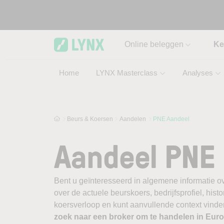
Skip to main content
Online beleggen
Ke
Home
LYNX Masterclass
Analyses
Beurs & Koersen
Aandelen
PNE Aandeel
Aandeel PNE
Bent u geïnteresseerd in algemene informatie o
over de actuele beurskoers, bedrijfsprofiel, histor
koersverloop en kunt aanvullende context vinde
zoek naar een broker om te handelen in Eu