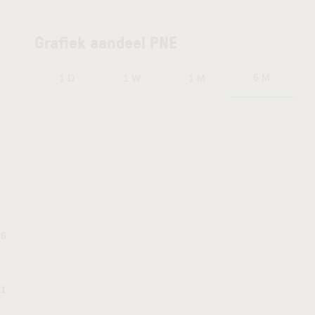
Grafiek aandeel PNE
6 M
1 D
1 W
1 M
36
.1