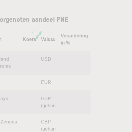
orgenoten aandeel PNE
Verandering
m
Koers
Valuta
in %
land
USD
tries
EUR
lays
GBP
(gehan
aZeneca
GBP
(gehan