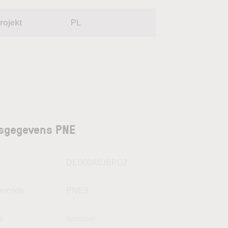
rojekt
PL
sgegevens PNE
N
DE000A0JBPG2
kercode
PNE3
e
aandeel