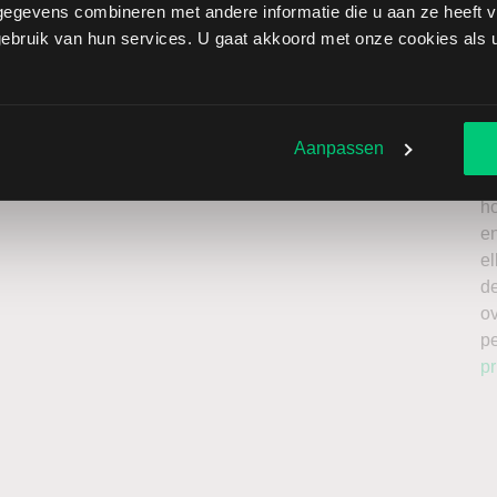
egevens combineren met andere informatie die u aan ze heeft ve
brengt extra risico’s met zich mee: als de koers stijgt in
bruik van hun services. U gaat akkoord met onze cookies als u 
erkt oplopen. Het is belangrijk om deze risico’s mee te
te beleggen met kapitaal dat u kunt missen.
Ik
n
a
roker
Aanpassen
n
L
h
en
el
de
o
p
pr