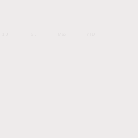
1 J
5 J
Max
YTD