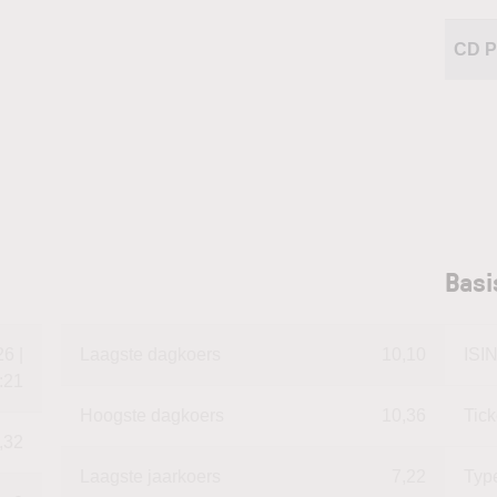
CD P
Basi
6 |
Laagste dagkoers
10,10
ISI
:21
Hoogste dagkoers
10,36
Tic
,32
Laagste jaarkoers
7,22
Typ