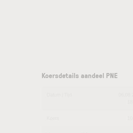
Koersdetails aandeel PNE
Datum | Tijd
06.08.2
18
Koers
10