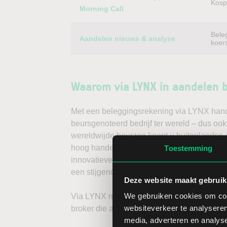
Kospi
Morning Call
Bele
Aandelen nieuws & analyse
koer
Waarom via LYNX in aandelen 
Met een beleggingsrekening via LYNX handel
beursgenoteerd bedrijf ter wereld – dus oo
wereldwijde beurzen koopt u buitenlandse a
hoog handelsvolume en een lage spread. Ha
Toestemming
innovatieve trading tools, waarmee u direc
een stijgende koers door long te gaan, of v
Deze website maakt gebruik
We gebruiken cookies om cont
Via LYNX maakt u de volgende stap in bele
websiteverkeer te analyseren
broker die aandelenbeleggers serieus neem
media, adverteren en analys