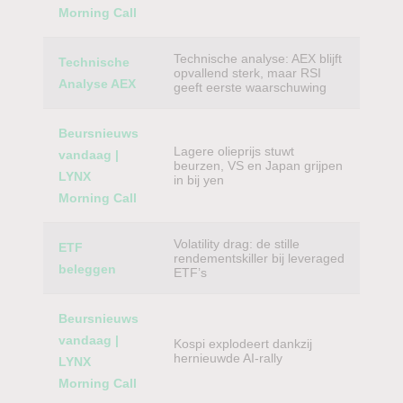
Morning Call
Technische analyse: AEX blijft
Technische
opvallend sterk, maar RSI
Analyse AEX
geeft eerste waarschuwing
Beursnieuws
Lagere olieprijs stuwt
vandaag |
beurzen, VS en Japan grijpen
LYNX
in bij yen
Morning Call
Volatility drag: de stille
ETF
rendementskiller bij leveraged
beleggen
ETF’s
Beursnieuws
vandaag |
Kospi explodeert dankzij
hernieuwde AI-rally
LYNX
Morning Call