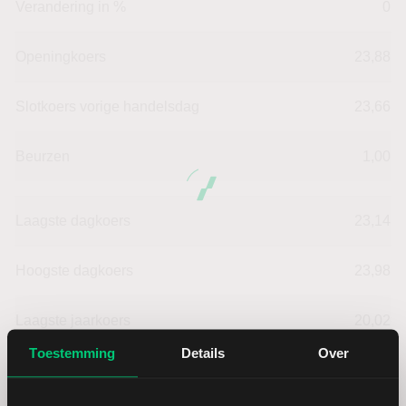
Verandering in %
0
Openingkoers
23,88
Slotkoers vorige handelsdag
23,66
Beurzen
1,00
Laagste dagkoers
23,14
Hoogste dagkoers
23,98
Laagste jaarkoers
20,02
Toestemming
Details
Over
Hoogste jaarkoers
36,26