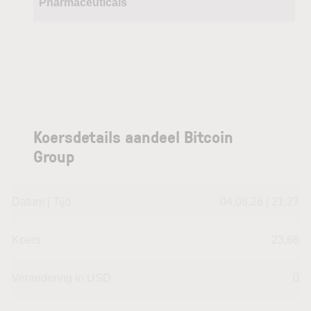
Pharmaceuticals
Koersdetails aandeel Bitcoin
Group
Datum | Tijd
04.08.26 | 21:27
Koers
23,66
Verandering in USD
0