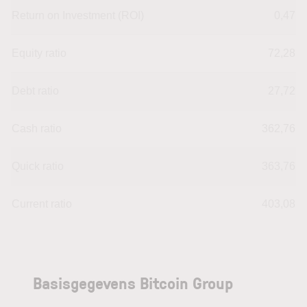
Return on Investment (ROI)
0,47
Equity ratio
72,28
Debt ratio
27,72
Cash ratio
362,76
Quick ratio
363,76
Current ratio
403,08
Basisgegevens Bitcoin Group