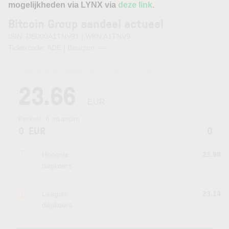
mogelijkheden via LYNX via
deze link
.
Bitcoin Group aandeel actueel
ISIN: DE000A1TNV91 | WKN A1TNV9
Tickercode: ADE | Beurzen:
—
Laatste koersupdate:
04.08.2026 21:27
uur
23.66
EUR
Periode:
6 maanden
0
EUR
0
Hoogste
23.98
dagkoers
Laagste
23.14
dagkoers