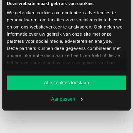
Deze website maakt gebruik van cookies
Laagste koers 52 weken
20,02
We gebruiken cookies om content en advertenties te
personaliseren, om functies voor social media te bieden
Hoogste koers 52 weken
44,34
en om ons websiteverkeer te analyseren. Ook delen we
informatie over uw gebruik van onze site met onze
Marktkapitalisatie (mld.)
0,12
partners voor social media, adverteren en analyse.
Deze partners kunnen deze gegevens combineren met
andere informatie die u aan ze heeft verstrekt of die ze
hebben verzameld op basis van uw gebruik van hun
services. U gaat akkoord met onze cookies als u onze
Bitcoin Group: fundamentele
website blijft gebruiken.
Alle cookies toestaan
cijfers in EUR
Aanpassen
Dividendrendement
--
Omzet ratio
18,50