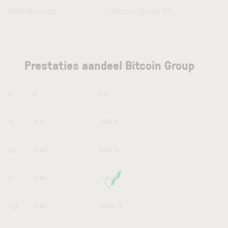
Bedrijfsnaam
Bitcoin Group SE
Prestaties aandeel Bitcoin Group
1D
0
0 %
1W
-0.4
-1.66 %
1M
-1.58
-6.26 %
6M
-1.84
-7.22 %
YTD
-7.84
-24.89 %