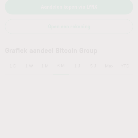
Aandelen kopen via LYNX
Open een rekening
Grafiek aandeel Bitcoin Group
6 M
1 D
1 W
1 M
1 J
5 J
Max
YTD