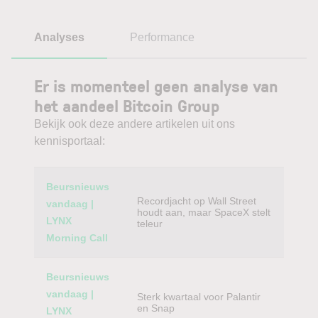
Analyses
Performance
Er is momenteel geen analyse van
het aandeel Bitcoin Group
Bekijk ook deze andere artikelen uit ons
kennisportaal:
Category
Titel
Beursnieuws
Recordjacht op Wall Street
vandaag |
houdt aan, maar SpaceX stelt
LYNX
teleur
Morning Call
Beursnieuws
vandaag |
Sterk kwartaal voor Palantir
en Snap
LYNX