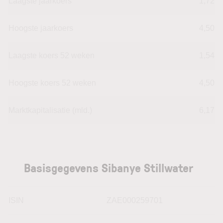
Laagste jaarkoers
1,72
Hoogste jaarkoers
4,50
Laagste koers 52 weken
1,54
Hoogste koers 52 weken
4,50
Marktkapitalisatie (mld.)
6,17
Basisgegevens Sibanye Stillwater
ISIN
ZAE000259701