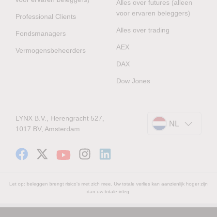
Alles over futures (alleen
voor ervaren beleggers)
Professional Clients
Alles over trading
Fondsmanagers
AEX
Vermogensbeheerders
DAX
Dow Jones
LYNX B.V., Herengracht 527,
NL
1017 BV, Amsterdam
Let op: beleggen brengt risico's met zich mee. Uw totale verlies kan aanzienlijk hoger zijn
dan uw totale inleg.