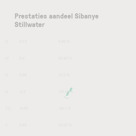
Prestaties aandeel Sibanye
Stillwater
1D
0.13
5.96 %
1W
0.4
20.94 %
1M
0.44
23.2 %
6M
-1.2
-34.19 %
YTD
-0.93
-28.7 %
1Y
0.42
22.22 %