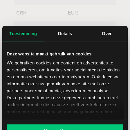
CRH
EUR
ElringKlinger
EUR
Toestemming
Details
Over
Deze website maakt gebruik van cookies
We gebruiken cookies om content en advertenties te
personaliseren, om functies voor social media te bieden
en om ons websiteverkeer te analyseren. Ook delen we
Koersdetails aandeel Sibanye
informatie over uw gebruik van onze site met onze
partners voor social media, adverteren en analyse.
Stillwater
Deze partners kunnen deze gegevens combineren met
andere informatie die u aan ze heeft verstrekt of die ze
hebben verzameld op basis van uw gebruik van hun
Datum | Tijd
07.08.26 | 21:55
services. U gaat akkoord met onze cookies als u onze
website blijft gebruiken.
Koers
2,31