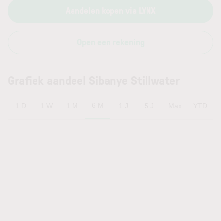
Aandelen kopen via LYNX
Open een rekening
Grafiek aandeel Sibanye Stillwater
6 M
1 D
1 W
1 M
1 J
5 J
Max
YTD