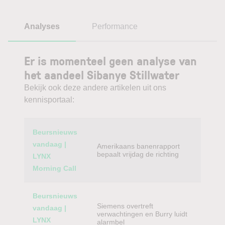
Analyses
Performance
Er is momenteel geen analyse van
het aandeel Sibanye Stillwater
Bekijk ook deze andere artikelen uit ons
kennisportaal:
Category
Titel
Beursnieuws
vandaag |
Amerikaans banenrapport
bepaalt vrijdag de richting
LYNX
Morning Call
Beursnieuws
Siemens overtreft
vandaag |
verwachtingen en Burry luidt
LYNX
alarmbel