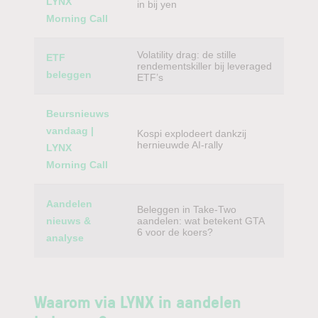
LYNX
in bij yen
Morning Call
Volatility drag: de stille
ETF
rendementskiller bij leveraged
beleggen
ETF’s
Beursnieuws
vandaag |
Kospi explodeert dankzij
hernieuwde AI-rally
LYNX
Morning Call
Aandelen
Beleggen in Take-Two
nieuws &
aandelen: wat betekent GTA
6 voor de koers?
analyse
Waarom via LYNX in aandelen