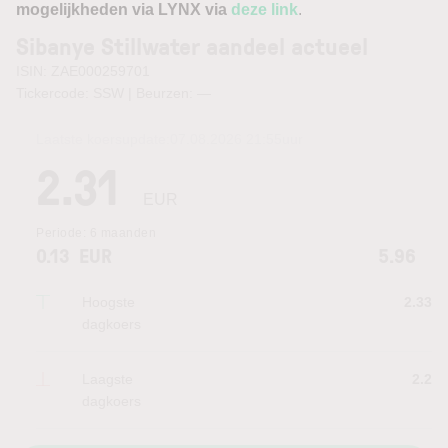
mogelijkheden via LYNX via
deze link
.
Sibanye Stillwater aandeel actueel
ISIN: ZAE000259701
Tickercode: SSW | Beurzen:
—
Laatste koersupdate:
07.08.2026 21:55
uur
2.31
EUR
Periode:
6 maanden
0.13
EUR
5.96
Hoogste
2.33
dagkoers
Laagste
2.2
dagkoers