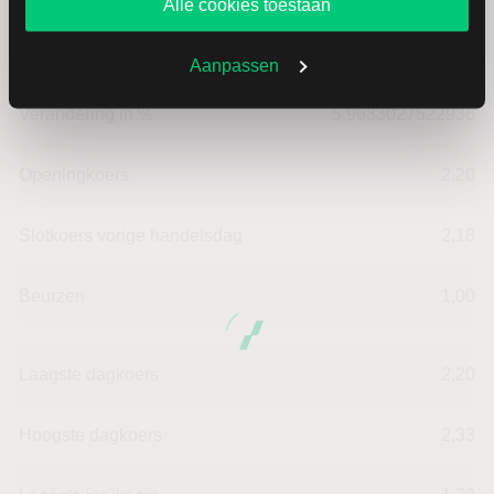
Alle cookies toestaan
Verandering in USD
0.13
Aanpassen
Verandering in %
5.9633027522936
Openingkoers
2,20
Slotkoers vorige handelsdag
2,18
Beurzen
1,00
Laagste dagkoers
2,20
Hoogste dagkoers
2,33