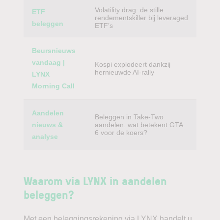
Volatility drag: de stille
ETF
rendementskiller bij leveraged
beleggen
ETF’s
Beursnieuws
vandaag |
Kospi explodeert dankzij
hernieuwde AI-rally
LYNX
Morning Call
Aandelen
Beleggen in Take-Two
nieuws &
aandelen: wat betekent GTA
6 voor de koers?
analyse
Waarom via LYNX in aandelen
beleggen?
Met een beleggingsrekening via LYNX handelt u