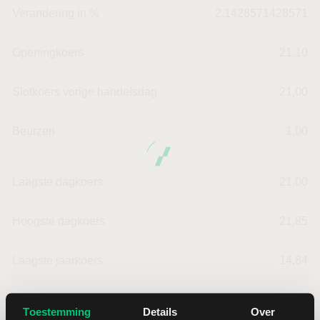
Verandering in %
2.1428571428571
Openingkoers
21,10
Slotkoers vorige handelsdag
21,00
Beurzen
1,00
Laagste dagkoers
21,00
Hoogste dagkoers
21,85
Laagste jaarkoers
14,84
Hoogste jaarkoers
22,10
Toestemming
Details
Over