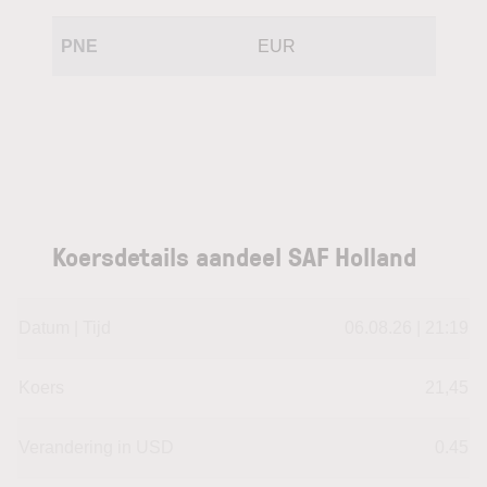
PNE
EUR
Koersdetails aandeel SAF Holland
Datum | Tijd
06.08.26 | 21:19
Koers
21,45
Verandering in USD
0.45