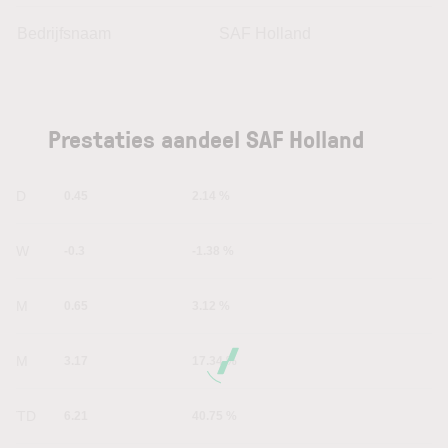
Bedrijfsnaam
SAF Holland
Prestaties aandeel SAF Holland
1D
0.45
2.14 %
1W
-0.3
-1.38 %
1M
0.65
3.12 %
6M
3.17
17.34 %
YTD
6.21
40.75 %