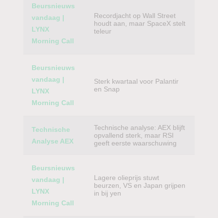
Beursnieuws
Recordjacht op Wall Street
vandaag |
houdt aan, maar SpaceX stelt
LYNX
teleur
Morning Call
Beursnieuws
vandaag |
Sterk kwartaal voor Palantir
en Snap
LYNX
Morning Call
Technische analyse: AEX blijft
Technische
opvallend sterk, maar RSI
Analyse AEX
geeft eerste waarschuwing
Beursnieuws
Lagere olieprijs stuwt
vandaag |
beurzen, VS en Japan grijpen
LYNX
in bij yen
Morning Call