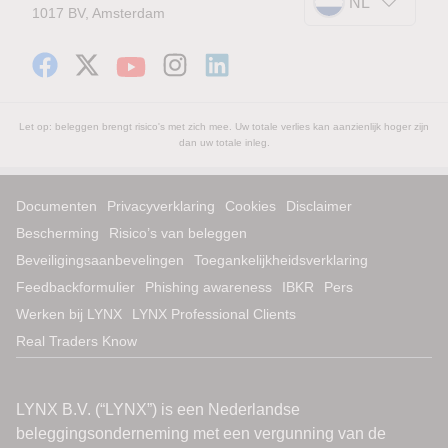
NL
1017 BV, Amsterdam
Let op: beleggen brengt risico's met zich mee. Uw totale verlies kan aanzienlijk hoger zijn
dan uw totale inleg.
Documenten
Privacyverklaring
Cookies
Disclaimer
Bescherming
Risico’s van beleggen
Beveiligingsaanbevelingen
Toegankelijkheidsverklaring
Feedbackformulier
Phishing awareness
IBKR
Pers
Werken bij LYNX
LYNX Professional Clients
Real Traders Know