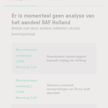
Er is momenteel geen analyse van
het aandeel SAF Holland
Bekijk ook deze andere artikelen uit ons
kennisportaal:
Category
Titel
Beursnieuws
vandaag |
Amerikaans banenrapport
bepaalt vrijdag de richting
LYNX
Morning Call
Beursnieuws
Siemens overtreft
vandaag |
verwachtingen en Burry luidt
LYNX
alarmbel
Morning Call