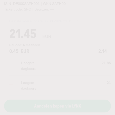
ISIN: DE000SAFH001 | WKN SAFH00
Tickercode: SFQ | Beurzen:
—
Laatste koersupdate:
06.08.2026 21:19
uur
21.45
EUR
Periode:
6 maanden
0.45
EUR
2.14
Hoogste
21.85
dagkoers
Laagste
21
dagkoers
Aandelen kopen via LYNX