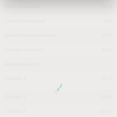
Omzet per aandeel
38,24
Cashflow per aandeel
3,53
Intensiteit van investeringen
49,52
Intensiteit van arbeid
50,48
Werkkapitaal (mln.)
--
Cashratio 1
59,72
Cashratio 2
160,27
Cashratio 3
121,77