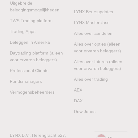
Uitgebreide
beleggingsmogelijkheden
LYNX Beursupdates
TWS Trading platform
LYNX Masterclass
Trading Apps
Alles over aandelen
Beleggen in Amerika
Alles over opties (alleen
voor ervaren beleggers)
Daytrading platform (alleen
voor ervaren beleggers)
Alles over futures (alleen
voor ervaren beleggers)
Professional Clients
Alles over trading
Fondsmanagers
AEX
Vermogensbeheerders
DAX
Dow Jones
LYNX B.V., Herengracht 527,