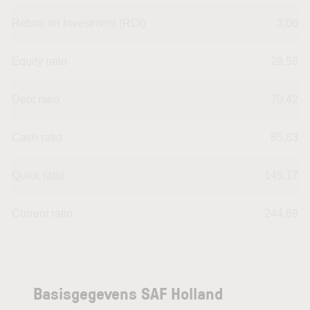
Return on Investment (ROI)
3,06
Equity ratio
29,58
Debt ratio
70,42
Cash ratio
85,83
Quick ratio
145,17
Current ratio
244,69
Basisgegevens SAF Holland