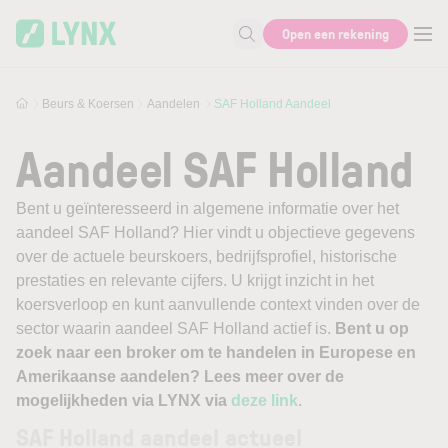
Skip to main content
Open een rekening
Zoek naar informatie
Beurs & Koersen
Aandelen
SAF Holland Aandeel
Aandeel SAF Holland
Bent u geïnteresseerd in algemene informatie over het
aandeel SAF Holland? Hier vindt u objectieve gegevens
over de actuele beurskoers, bedrijfsprofiel, historische
prestaties en relevante cijfers. U krijgt inzicht in het
koersverloop en kunt aanvullende context vinden over de
sector waarin aandeel SAF Holland actief is.
Bent u op
zoek naar een broker om te handelen in Europese en
Amerikaanse aandelen? Lees meer over de
mogelijkheden via LYNX via
deze link
.
SAF Holland aandeel actueel