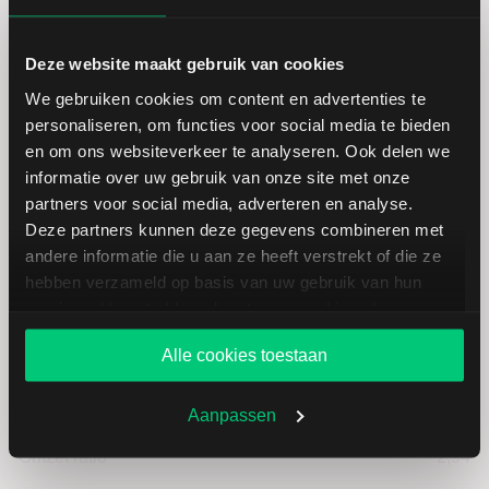
Laagste koers 52 weken
13,34
Deze website maakt gebruik van cookies
Hoogste koers 52 weken
22,10
We gebruiken cookies om content en advertenties te
personaliseren, om functies voor social media te bieden
Marktkapitalisatie (mld.)
0,95
en om ons websiteverkeer te analyseren. Ook delen we
informatie over uw gebruik van onze site met onze
partners voor social media, adverteren en analyse.
Deze partners kunnen deze gegevens combineren met
andere informatie die u aan ze heeft verstrekt of die ze
hebben verzameld op basis van uw gebruik van hun
SAF Holland: fundamentele cijfers
services. U gaat akkoord met onze cookies als u onze
in EUR
website blijft gebruiken.
Alle cookies toestaan
Dividendrendement
--
Aanpassen
Omzet ratio
2,94