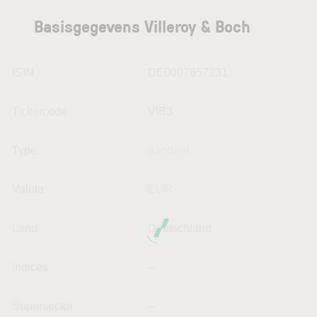
Basisgegevens Villeroy & Boch
ISIN
DE0007657231
Tickercode
VIB3
Type
aandeel
Valuta
EUR
Land
Deutschland
Indices
--
Supersector
--