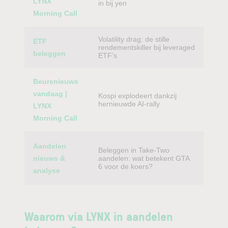
LYNX
in bij yen
Morning Call
Volatility drag: de stille
ETF
rendementskiller bij leveraged
beleggen
ETF’s
Beursnieuws
vandaag |
Kospi explodeert dankzij
hernieuwde AI-rally
LYNX
Morning Call
Aandelen
Beleggen in Take-Two
nieuws &
aandelen: wat betekent GTA
6 voor de koers?
analyse
Waarom via LYNX in aandelen