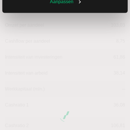
Aanpassen
Omzet ratio
0,51
Omzet per aandeel
103,03
Cashflow per aandeel
8,75
Intensiteit van investeringen
61,86
Intensiteit van arbeid
38,14
Werkkapitaal (mln.)
--
Cashratio 1
36,08
Cashratio 2
106,81