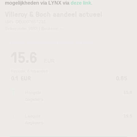
mogelijkheden via LYNX via
deze link
.
Villeroy & Boch aandeel actueel
ISIN: DE0007657231
Tickercode: VIB3 | Beurzen:
—
Laatste koersupdate:
06.08.2026 21:46
uur
15.6
EUR
Periode:
6 maanden
0.1
EUR
0.65
Hoogste
15.8
dagkoers
Laagste
15.5
dagkoers