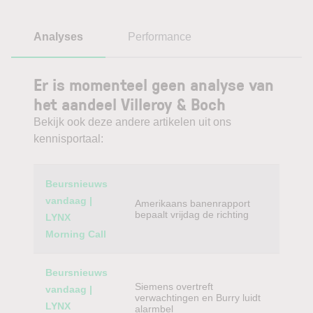
Analyses
Performance
Er is momenteel geen analyse van
het aandeel Villeroy & Boch
Bekijk ook deze andere artikelen uit ons
kennisportaal:
Category
Titel
Beursnieuws
vandaag |
Amerikaans banenrapport
bepaalt vrijdag de richting
LYNX
Morning Call
Beursnieuws
Siemens overtreft
vandaag |
verwachtingen en Burry luidt
LYNX
alarmbel