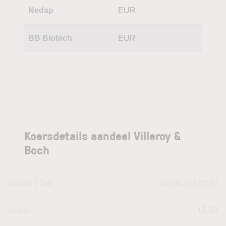
Nedap
EUR
BB Biotech
EUR
Koersdetails aandeel Villeroy &
Boch
Datum | Tijd
06.08.26 | 21:46
Koers
15,60