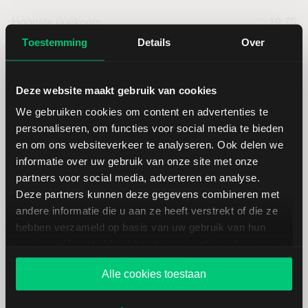
Hoogste jaarkoers
19,75
Toestemming
Details
Over
Laagste koers 52 weken
15,25
Deze website maakt gebruik van cookies
Hoogste koers 52 weken
19,75
We gebruiken cookies om content en advertenties te
personaliseren, om functies voor social media te bieden
Marktkapitalisatie (mld.)
0,22
en om ons websiteverkeer te analyseren. Ook delen we
informatie over uw gebruik van onze site met onze
partners voor social media, adverteren en analyse.
Deze partners kunnen deze gegevens combineren met
andere informatie die u aan ze heeft verstrekt of die ze
Villeroy & Boch: fundamentele
hebben verzameld op basis van uw gebruik van hun
cijfers in EUR
services. U gaat akkoord met onze cookies als u onze
website blijft gebruiken.
Alle cookies toestaan
Dividendrendement
--