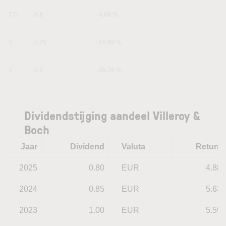
YTD
-0.8
-4.88 %
1Y
-1.75
-10.09 %
5Y
-5.7
-26.76 %
Dividendstijging aandeel Villeroy &
Boch
Jaar
Dividend
Valuta
Return
2025
0.80
EUR
4.88
2024
0.85
EUR
5.63
2023
1.00
EUR
5.59