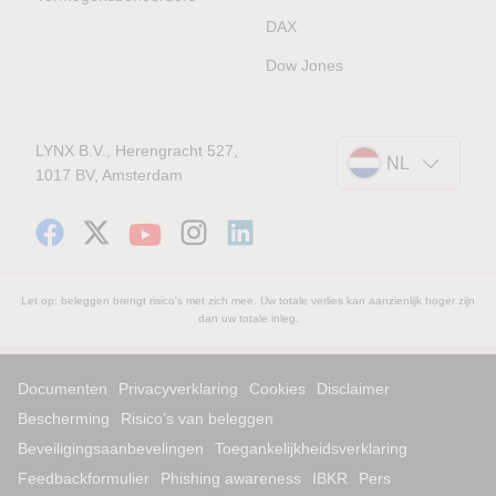
DAX
Dow Jones
LYNX B.V., Herengracht 527,
NL
1017 BV, Amsterdam
Let op: beleggen brengt risico's met zich mee. Uw totale verlies kan aanzienlijk hoger zijn
dan uw totale inleg.
Documenten
Privacyverklaring
Cookies
Disclaimer
Bescherming
Risico’s van beleggen
Beveiligingsaanbevelingen
Toegankelijkheidsverklaring
Feedbackformulier
Phishing awareness
IBKR
Pers