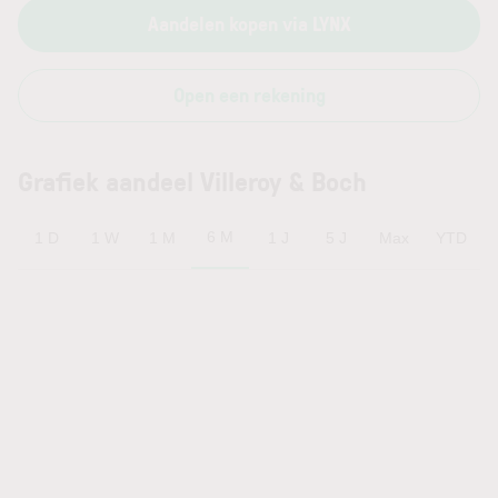
Aandelen kopen via LYNX
Open een rekening
Grafiek aandeel Villeroy & Boch
6 M
1 D
1 W
1 M
1 J
5 J
Max
YTD