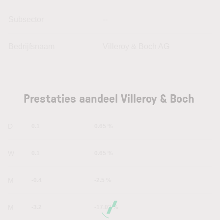
Subsector
--
Bedrijfsnaam
Villeroy & Boch AG
Prestaties aandeel Villeroy & Boch
1D
0.1
0.65 %
1W
0.1
0.65 %
1M
-0.4
-2.5 %
6M
-3.2
-17.02 %