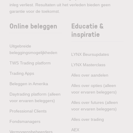
inleg verliest. Resultaten uit het verleden bieden geen
garantie voor de toekomst.
Online beleggen
Educatie &
inspiratie
Uitgebreide
beleggingsmogelijkheden
LYNX Beursupdates
TWS Trading platform
LYNX Masterclass
Trading Apps
Alles over aandelen
Beleggen in Amerika
Alles over opties (alleen
voor ervaren beleggers)
Daytrading platform (alleen
voor ervaren beleggers)
Alles over futures (alleen
voor ervaren beleggers)
Professional Clients
Alles over trading
Fondsmanagers
AEX
Vermogensbeheerders