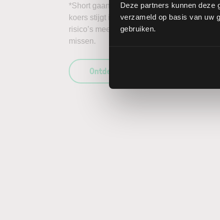
Deze partners kunnen deze g
*Short gaan in bijvoorbeeld het aandeel Koe
verzameld op basis van uw ge
koers stijgt in plaats van daalt, kunnen de 
gebruiken.
risico’s mee te wegen in uw beleggingsbesl
missen.
Ontdek wat LYNX uniek maakt als b