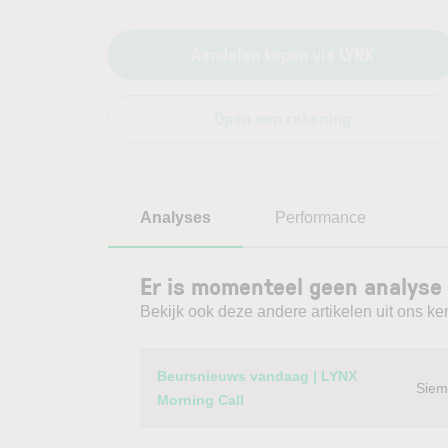
Aandelen kopen via LYNX
Open een rekening
Analyses
Performance
Er is momenteel geen analyse
Bekijk ook deze andere artikelen uit ons ke
Category
Titel
Beursnieuws vandaag | LYNX
Siem
Morning Call