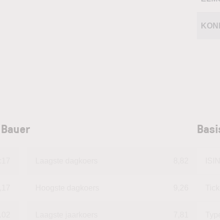
KON
 Bauer
Basi
:17
Laagste dagkoers
8,82
ISI
,17
Hoogste dagkoers
9,26
Tic
.02
Laagste jaarkoers
7,81
Typ