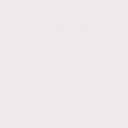
1 J
5 J
Max
YTD