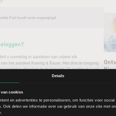
s?
eelde Fed houdt rente ongewijzigd
beleggen?
t u voordelig in aandelen van vrijwel elk
Ontv
k van het aandeel Koenig & Bauer. Met directe toegang
Nieu
e aandelen direct op de thuismarkt. Zo profiteert u van
. Handelen doet u daarnaast via een stabiel platform
Details
irect gedegen analyses kunt maken. Belegt u met het oog
Selec
f verwacht u een dalende koers en gaat u short*?
 van cookies
W
ent en advertenties te personaliseren, om functies voor social
ggen. Ontdek alle voordelen van beleggen via een
L
. Ook delen we informatie over uw gebruik van onze site met on
t.
T
e.