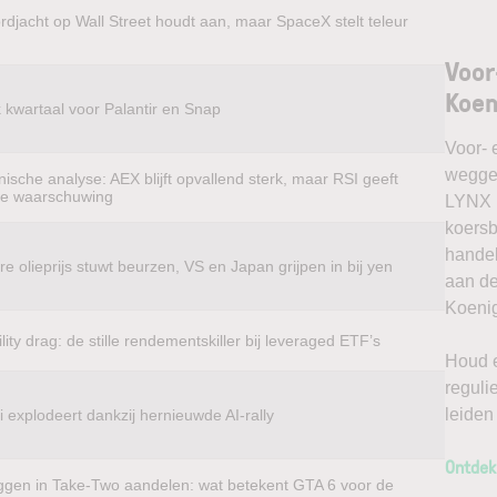
rdjacht op Wall Street houdt aan, maar SpaceX stelt teleur
Voor
Koen
k kwartaal voor Palantir en Snap
Voor- 
weggel
ische analyse: AEX blijft opvallend sterk, maar RSI geeft
te waarschuwing
LYNX k
koersb
handel
e olieprijs stuwt beurzen, VS en Japan grijpen in bij yen
aan de
Koenig
ility drag: de stille rendementskiller bij leveraged ETF’s
Houd e
reguli
leiden
 explodeert dankzij hernieuwde AI-rally
Ontdek
ggen in Take-Two aandelen: wat betekent GTA 6 voor de