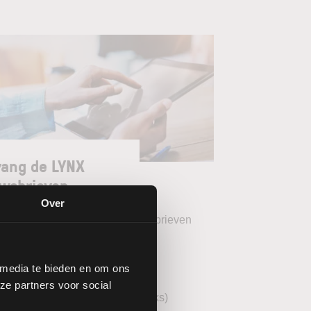
ang de LYNX
wsbrieven
Over
teer uw gewenste LYNX Nieuwsbrieven
eekoverzicht (wekelijks)
 media te bieden en om ons
YNX Morning Call (dagelijks)
ze partners voor social
echnische analyse AEX (wekelijks)