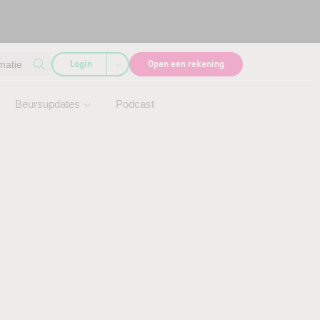
Login
Open een rekening
matie
Beursupdates
Podcast