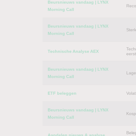
Beursnieuws vandaag | LYNX
Reco
Morning Call
Beursnieuws vandaag | LYNX
Ster
Morning Call
Techn
Technische Analyse AEX
eers
Beursnieuws vandaag | LYNX
Lager
Morning Call
ETF beleggen
Volat
Beursnieuws vandaag | LYNX
Kospi
Morning Call
Bele
Aandelen nieuws & analyse