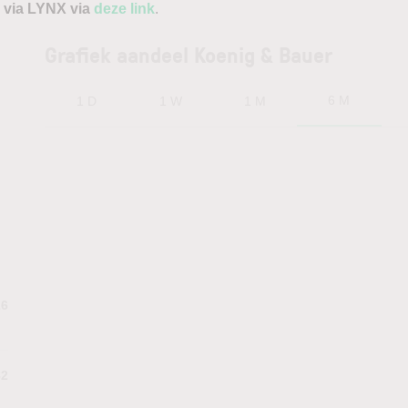
 via LYNX via
deze link
.
Grafiek aandeel Koenig & Bauer
6 M
1 D
1 W
1 M
26
82