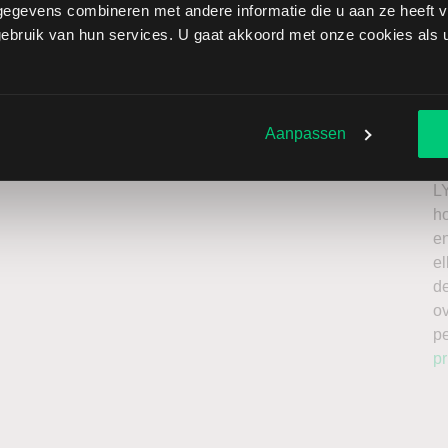
egevens combineren met andere informatie die u aan ze heeft ve
nig & Bauer brengt extra risico’s met zich mee: als de
bruik van hun services. U gaat akkoord met onze cookies als u 
verliezen onbeperkt oplopen. Het is belangrijk om deze
issing en enkel te beleggen met kapitaal dat u kunt
Ik
n
Aanpassen
roker
a
n
L
h
en
el
de
o
p
pr