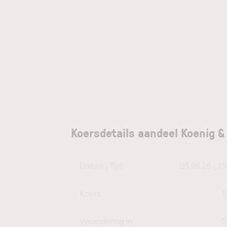
Koersdetails aandeel Koenig &
Datum | Tijd
05.08.26 | 19
Koers
9
Verandering in
0