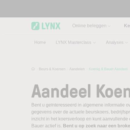
Skip to main content
Online beleggen
Ke
Home
LYNX Masterclass
Analyses
Beurs & Koersen
Aandelen
Koenig & Bauer Aandeel
Aandeel Koen
Bent u geïnteresseerd in algemene informatie o
gegevens over de actuele beurskoers, bedrijfsprofi
inzicht in het koersverloop en kunt aanvullende
Bauer actief is.
Bent u op zoek naar een brok