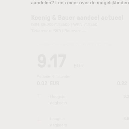
aandelen? Lees meer over de mogelijkheden
Koenig & Bauer aandeel actueel
ISIN: DE0007193500 | WKN 719350
Tickercode: SKB | Beurzen:
—
Laatste koersupdate:
05.08.2026 19:17
uur
9.17
EUR
Periode:
6 maanden
0.02
EUR
0.22
Hoogste
9.
dagkoers
Laagste
8.
dagkoers