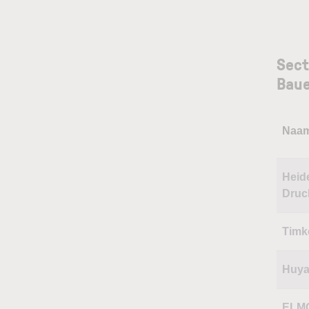
Sect
Bau
Naa
Heid
Druc
Timk
Huy
ELM