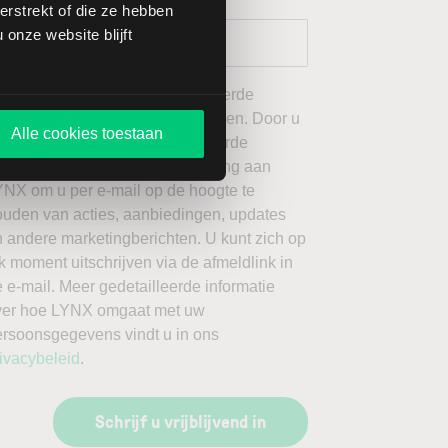
rstrekt of die ze hebben
onze website blijft
 wil graag de door mij geselecteerde
ieuwsbrieven van LYNX ontvangen. Door u
Alle cookies toestaan
an te melden voor de geselecteerde
ieuwsbrieven, geeft u toestemming aan
YNX om u per e-mail op de hoogte te
ouden van acties, aanbiedingen, updates
 andere marketingberichten. U kunt zich op
k moment uitschrijven via de afmeldlink in
 e-mail. Meer gedetailleerde informatie
ver hoe LYNX omgaat met uw
ersoonsgegevens vindt u in ons
ivacybeleid
.
Schrijf u vrijblijvend in