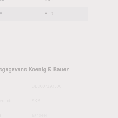
E
EUR
sgegevens Koenig & Bauer
N
DE0007193500
kercode
SKB
e
aandeel