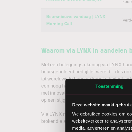
koer
Beursnieuws vandaag | LYNX
Verd
Morning Call
Waarom via LYNX in aandelen 
Met een beleggingsrekening via LYNX handel
beursgenoteerd bedrijf ter wereld – dus oo
tot wereldwijde beurzen koopt u buitenlands
een hoog handelsvolume en een lage spread
Toestemming
met innovatieve trading tools, waarmee u d
op een stijgende koers door long te gaan, o
Deze website maakt gebruik
We gebruiken cookies om cont
Via LYNX maakt u de volgende stap in bele
websiteverkeer te analyseren
broker die aandelenbeleggers serieus neem
media, adverteren en analys