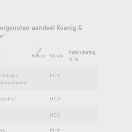
orgenoten aandeel Koenig &
er
Verandering
m
Koers
Valuta
in %
elberger
EUR
kmaschinen
ensteel
USD
a
USD
OS
EUR