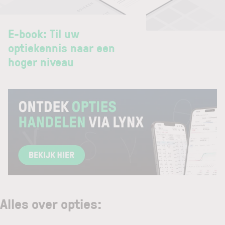
E-book: Til uw
optiekennis naar een
hoger niveau
Alles over opties
: