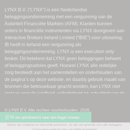
© LYNX B.V. Alle rechten voorbehouden. 2026.
Til uw optiekennis naar een hoger niveau
Opties zijn complexe en risicovolle producten. Ze zijn niet geschikt voor alle beleggers.
U kunt meer verliezen dan uw initiële investering.