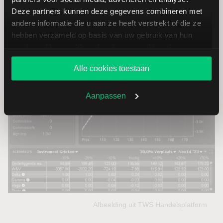
waarvoor hij gebruikmaakt van de covered call strategie.
Deze partners kunnen deze gegevens combineren met
andere informatie die u aan ze heeft verstrekt of die ze
hebben verzameld op basis van uw gebruik van hun
services. U gaat akkoord met onze cookies als u onze
website blijft gebruiken.
Alle cookies toestaan
Aanpassen
Afbeelding uit TWS Handelsplatform