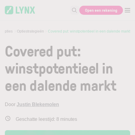
Skip to main content
Open een rekening
Zoek naar informatie
Opties
Optiestrategieën
Covered put: winstpotentieel in een dalende markt
Covered put:
winstpotentieel in
een dalende markt
Door
Justin Blekemolen
Geschatte leestijd:
8
minutes