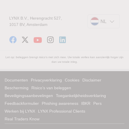
LYNX B.V., Herengracht 527,
NL
1017 BV, Amsterdam
Let op: beleggen brengt risico's met zich mee. Uw totale verlies kan aanzienlijk hoger zijn
dan uw totale inleg.
Documenten
Privacyverklaring
Cookies
Disclaimer
Bescherming
Risico’s van beleggen
Beveiligingsaanbevelingen
Toegankelijkheidsverklaring
Feedbackformulier
Phishing awareness
IBKR
Pers
Werken bij LYNX
LYNX Professional Clients
Real Traders Know