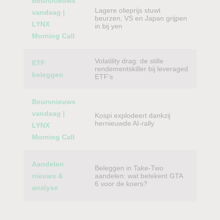
Beursnieuws
Lagere olieprijs stuwt
vandaag |
beurzen, VS en Japan grijpen
LYNX
in bij yen
Morning Call
Volatility drag: de stille
ETF
rendementskiller bij leveraged
beleggen
ETF’s
Beursnieuws
vandaag |
Kospi explodeert dankzij
hernieuwde AI-rally
LYNX
Morning Call
Aandelen
Beleggen in Take-Two
nieuws &
aandelen: wat betekent GTA
6 voor de koers?
analyse