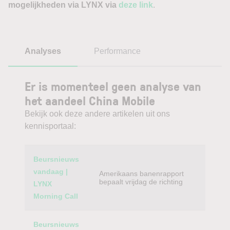
mogelijkheden via LYNX via
deze link
.
Analyses
Performance
Er is momenteel geen analyse van
het aandeel China Mobile
Bekijk ook deze andere artikelen uit ons
kennisportaal:
Category
Titel
Beursnieuws
vandaag |
Amerikaans banenrapport
bepaalt vrijdag de richting
LYNX
Morning Call
Beursnieuws