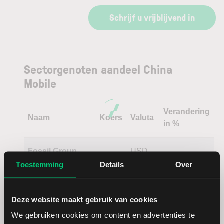
Schrijf u vrijblijvend in
Sectorgenoten aandeel China
Mobile
Verandering
Naam
Koers
Valuta
in %
Fossil Group
USD
Toestemming
Details
Over
Jazz
USD
Pharmaceuticals
Deze website maakt gebruik van cookies
We gebruiken cookies om content en advertenties te
Barclays
GBP