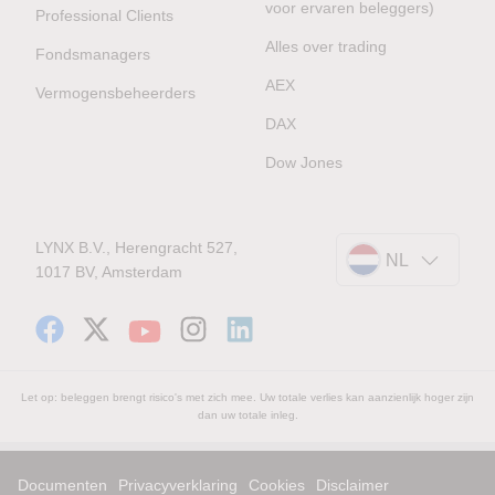
voor ervaren beleggers)
Professional Clients
Alles over trading
Fondsmanagers
AEX
Vermogensbeheerders
DAX
Dow Jones
LYNX B.V., Herengracht 527,
NL
1017 BV, Amsterdam
Let op: beleggen brengt risico's met zich mee. Uw totale verlies kan aanzienlijk hoger zijn
dan uw totale inleg.
Documenten
Privacyverklaring
Cookies
Disclaimer