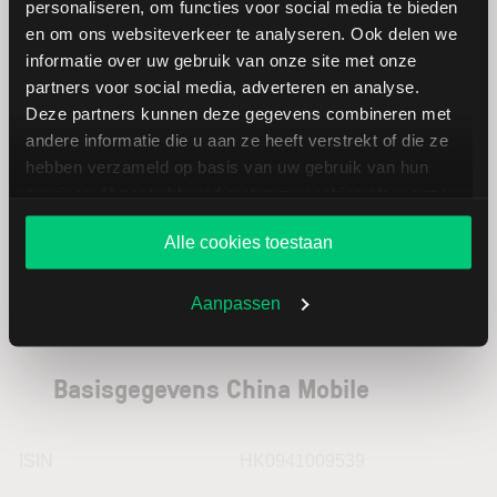
personaliseren, om functies voor social media te bieden
(gehan
en om ons websiteverkeer te analyseren. Ook delen we
informatie over uw gebruik van onze site met onze
Hornbach
EUR
partners voor social media, adverteren en analyse.
Holding
Deze partners kunnen deze gegevens combineren met
andere informatie die u aan ze heeft verstrekt of die ze
DIC Asset
EUR
hebben verzameld op basis van uw gebruik van hun
services. U gaat akkoord met onze cookies als u onze
website blijft gebruiken.
Alle cookies toestaan
Aanpassen
Basisgegevens China Mobile
ISIN
HK0941009539