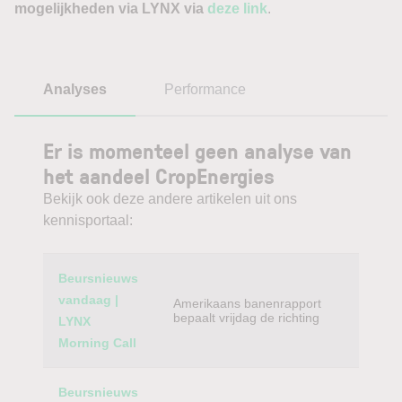
mogelijkheden via LYNX via
deze link
.
Analyses
Performance
Er is momenteel geen analyse van
het aandeel CropEnergies
Bekijk ook deze andere artikelen uit ons
kennisportaal:
Category
Titel
Beursnieuws
vandaag |
Amerikaans banenrapport
bepaalt vrijdag de richting
LYNX
Morning Call
Beursnieuws