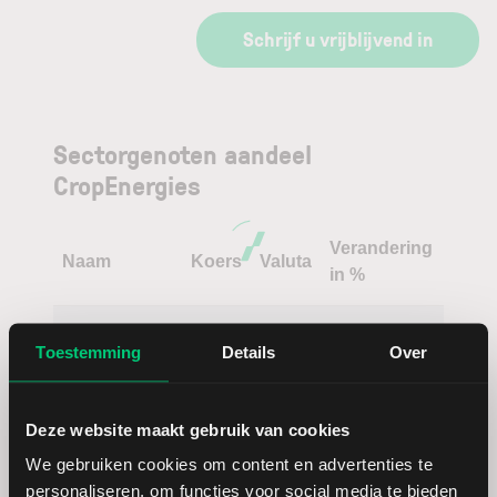
Schrijf u vrijblijvend in
Sectorgenoten aandeel
CropEnergies
Verandering
Naam
Koers
Valuta
in %
SÜSS
EUR
Toestemming
Details
Over
MicroTec
Endeavour
USD
Deze website maakt gebruik van cookies
Silver
We gebruiken cookies om content en advertenties te
personaliseren, om functies voor social media te bieden