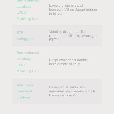
Beursnieuws
Lagere olieprijs stuwt
vandaag |
beurzen, VS en Japan grijpen
LYNX
in bij yen
Morning Call
Volatility drag: de stille
ETF
rendementskiller bij leveraged
beleggen
ETF’s
Beursnieuws
vandaag |
Kospi explodeert dankzij
hernieuwde AI-rally
LYNX
Morning Call
Aandelen
Beleggen in Take-Two
nieuws &
aandelen: wat betekent GTA
6 voor de koers?
analyse