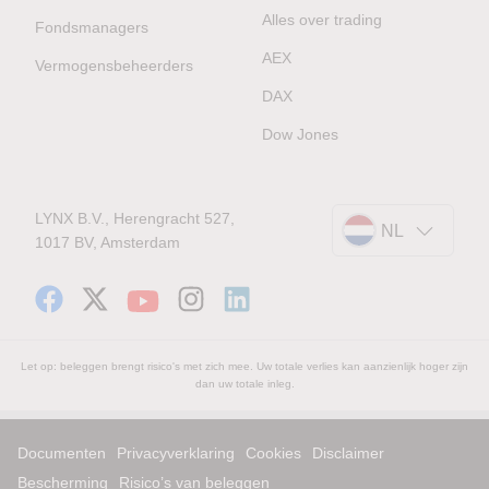
Alles over trading
Fondsmanagers
AEX
Vermogensbeheerders
DAX
Dow Jones
LYNX B.V., Herengracht 527,
NL
1017 BV, Amsterdam
Let op: beleggen brengt risico's met zich mee. Uw totale verlies kan aanzienlijk hoger zijn
dan uw totale inleg.
Documenten
Privacyverklaring
Cookies
Disclaimer
Bescherming
Risico’s van beleggen