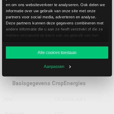
Prudential
EUR
en om ons websiteverkeer te analyseren. Ook delen we
informatie over uw gebruik van onze site met onze
partners voor social media, adverteren en analyse.
BB Biotech
EUR
Deze partners kunnen deze gegevens combineren met
andere informatie die u aan ze heeft verstrekt of die ze
Navios
USD
hebben verzameld op basis van uw gebruik van hun
services. U gaat akkoord met onze cookies als u onze
website blijft gebruiken.
Alle cookies toestaan
Aanpassen
Basisgegevens CropEnergies
ISIN
DE000A0LAUP1
Tickercode
CE2