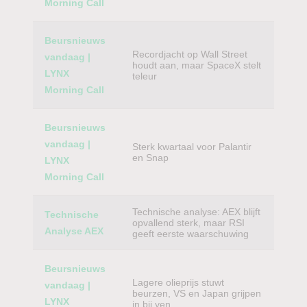
Morning Call
Beursnieuws
Recordjacht op Wall Street
vandaag |
houdt aan, maar SpaceX stelt
LYNX
teleur
Morning Call
Beursnieuws
vandaag |
Sterk kwartaal voor Palantir
en Snap
LYNX
Morning Call
Technische analyse: AEX blijft
Technische
opvallend sterk, maar RSI
Analyse AEX
geeft eerste waarschuwing
Beursnieuws
Lagere olieprijs stuwt
vandaag |
beurzen, VS en Japan grijpen
LYNX
in bij yen