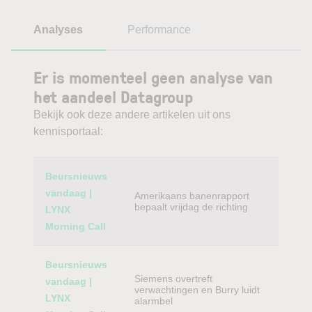
Analyses
Performance
Er is momenteel geen analyse van
het aandeel Datagroup
Bekijk ook deze andere artikelen uit ons
kennisportaal:
Category
Titel
Beursnieuws
vandaag |
Amerikaans banenrapport
bepaalt vrijdag de richting
LYNX
Morning Call
Beursnieuws
Siemens overtreft
vandaag |
verwachtingen en Burry luidt
LYNX
alarmbel