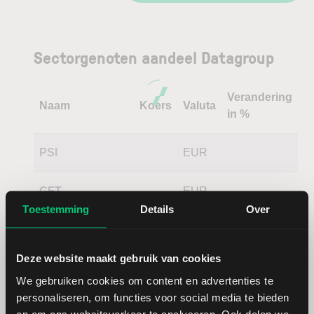
Sectorgenoten aandeel Datagroup
Verandering
Naam
Koers
Valuta
in %
PSI
EUR
GFT
EUR
Technologies
Toestemming
Details
Over
Beijing
HKD
Deze website maakt gebruik van cookies
Enterprises
Water Group
We gebruiken cookies om content en advertenties te
personaliseren, om functies voor social media te bieden
en om ons websiteverkeer te analyseren. Ook delen we