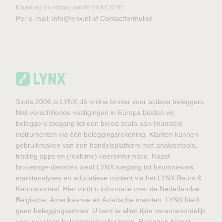
Maandag t/m vrijdag van 08:00 tot 22:00
Per e-mail:
info@lynx.nl
of
Contactformulier
Sinds 2006 is LYNX dé online broker voor actieve beleggers.
Met verschillende vestigingen in Europa bieden wij
beleggers toegang tot een breed scala aan financiële
instrumenten via één beleggingsrekening. Klanten kunnen
gebruikmaken van een handelsplatform met analysetools,
trading apps en (realtime) koersinformatie. Naast
brokerage-diensten biedt LYNX toegang tot beursnieuws,
marktanalyses en educatieve content via het LYNX Beurs &
Kennisportaal. Hier vindt u informatie over de Nederlandse,
Belgische, Amerikaanse en Aziatische markten. LYNX biedt
geen beleggingsadvies. U bent te allen tijde verantwoordelijk
voor uw eigen beleggingsbeslissingen. Beleggen brengt