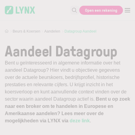
Skip to main content
Open een rekening
Zoek naar informatie
Beurs & Koersen
Aandelen
Datagroup Aandeel
Aandeel Datagroup
Bent u geïnteresseerd in algemene informatie over het
aandeel Datagroup? Hier vindt u objectieve gegevens
over de actuele beurskoers, bedrijfsprofiel, historische
prestaties en relevante cijfers. U krijgt inzicht in het
koersverloop en kunt aanvullende context vinden over de
sector waarin aandeel Datagroup actief is.
Bent u op zoek
naar een broker om te handelen in Europese en
Amerikaanse aandelen? Lees meer over de
mogelijkheden via LYNX via
deze link
.