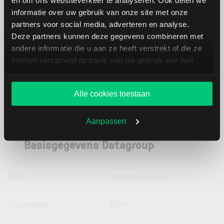
BioCryst
USD
informatie over uw gebruik van onze site met onze
Pharmaceuticals
partners voor social media, adverteren en analyse.
Deze partners kunnen deze gegevens combineren met
Villeroy & Boch
EUR
andere informatie die u aan ze heeft verstrekt of die ze
hebben verzameld op basis van uw gebruik van hun
services. U gaat akkoord met onze cookies als u onze
website blijft gebruiken.
Alle cookies toestaan
Aanpassen
Basisgegevens Datagroup
ISIN
DE000A0JC8S7
Tickercode
D6H