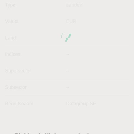
Type
aandeel
Valuta
EUR
Land
--
Indices
--
Supersector
--
Subsector
--
Bedrijfsnaam
Datagroup SE