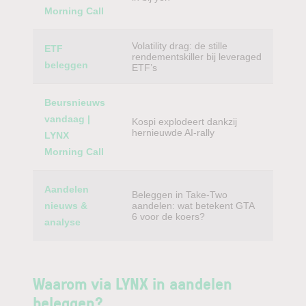
Morning Call
Volatility drag: de stille
ETF
rendementskiller bij leveraged
beleggen
ETF’s
Beursnieuws
vandaag |
Kospi explodeert dankzij
hernieuwde AI-rally
LYNX
Morning Call
Aandelen
Beleggen in Take-Two
nieuws &
aandelen: wat betekent GTA
6 voor de koers?
analyse
Waarom via LYNX in aandelen
beleggen?