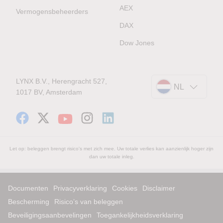
AEX
Vermogensbeheerders
DAX
Dow Jones
LYNX B.V., Herengracht 527,
NL
1017 BV, Amsterdam
Let op: beleggen brengt risico's met zich mee. Uw totale verlies kan aanzienlijk hoger zijn
dan uw totale inleg.
Documenten
Privacyverklaring
Cookies
Disclaimer
Bescherming
Risico’s van beleggen
Beveiligingsaanbevelingen
Toegankelijkheidsverklaring