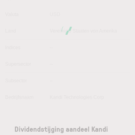
Valuta
USD
Land
Vereinigte Staaten von Amerika
Indices
--
Supersector
--
Subsector
--
Bedrijfsnaam
Kandi Technologies Corp
Dividendstijging aandeel Kandi