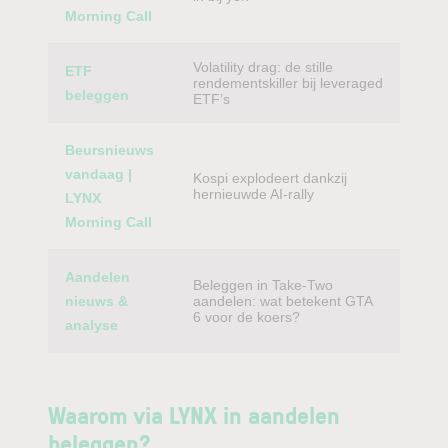
Morning Call
Volatility drag: de stille
ETF
rendementskiller bij leveraged
beleggen
ETF’s
Beursnieuws
vandaag |
Kospi explodeert dankzij
hernieuwde AI-rally
LYNX
Morning Call
Aandelen
Beleggen in Take-Two
nieuws &
aandelen: wat betekent GTA
6 voor de koers?
analyse
Waarom via LYNX in aandelen
beleggen?