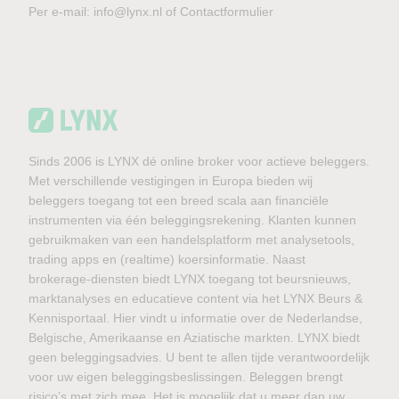
Per e-mail:
info@lynx.nl
of
Contactformulier
Sinds 2006 is LYNX dé online broker voor actieve beleggers.
Met verschillende vestigingen in Europa bieden wij
beleggers toegang tot een breed scala aan financiële
instrumenten via één beleggingsrekening. Klanten kunnen
gebruikmaken van een handelsplatform met analysetools,
trading apps en (realtime) koersinformatie. Naast
brokerage-diensten biedt LYNX toegang tot beursnieuws,
marktanalyses en educatieve content via het LYNX Beurs &
Kennisportaal. Hier vindt u informatie over de Nederlandse,
Belgische, Amerikaanse en Aziatische markten. LYNX biedt
geen beleggingsadvies. U bent te allen tijde verantwoordelijk
voor uw eigen beleggingsbeslissingen. Beleggen brengt
risico’s met zich mee. Het is mogelijk dat u meer dan uw