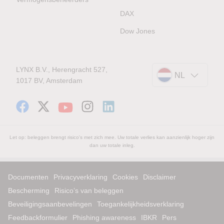
DAX
Dow Jones
LYNX B.V., Herengracht 527,
NL
1017 BV, Amsterdam
Let op: beleggen brengt risico's met zich mee. Uw totale verlies kan aanzienlijk hoger zijn
dan uw totale inleg.
Documenten
Privacyverklaring
Cookies
Disclaimer
Bescherming
Risico’s van beleggen
Beveiligingsaanbevelingen
Toegankelijkheidsverklaring
Feedbackformulier
Phishing awareness
IBKR
Pers