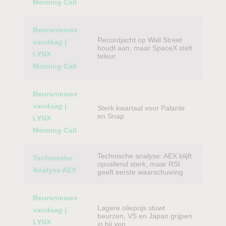
Morning Call
Beursnieuws
Recordjacht op Wall Street
vandaag |
houdt aan, maar SpaceX stelt
LYNX
teleur
Morning Call
Beursnieuws
vandaag |
Sterk kwartaal voor Palantir
en Snap
LYNX
Morning Call
Technische analyse: AEX blijft
Technische
opvallend sterk, maar RSI
Analyse AEX
geeft eerste waarschuwing
Beursnieuws
Lagere olieprijs stuwt
vandaag |
beurzen, VS en Japan grijpen
LYNX
in bij yen