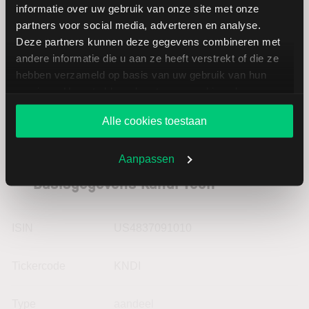
Industries
informatie over uw gebruik van onze site met onze
partners voor social media, adverteren en analyse.
Deze partners kunnen deze gegevens combineren met
NOV
USD
andere informatie die u aan ze heeft verstrekt of die ze
hebben verzameld op basis van uw gebruik van hun
services. U gaat akkoord met onze cookies als u onze
website blijft gebruiken.
Alle cookies toestaan
Aanpassen
Basisgegevens Kandi Tech
ISIN
US4837091010
Tickercode
KNDI
Type
aandeel