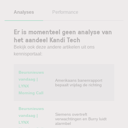
Analyses
Performance
Er is momenteel geen analyse van
het aandeel Kandi Tech
Bekijk ook deze andere artikelen uit ons
kennisportaal:
Category
Titel
Beursnieuws
vandaag |
Amerikaans banenrapport
bepaalt vrijdag de richting
LYNX
Morning Call
Beursnieuws
Siemens overtreft
vandaag |
verwachtingen en Burry luidt
LYNX
alarmbel