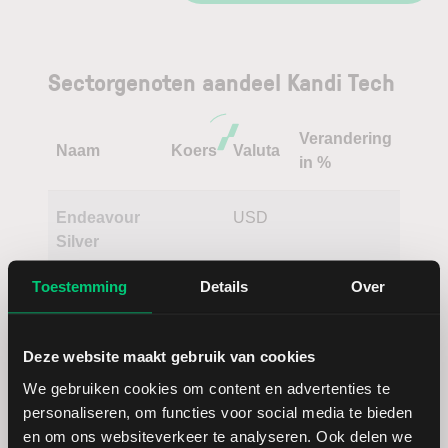
Sectorgenoten aandeel Kandi Tech
Verandering
Naam
Koers
Valuta
in %
Endeavour
USD
Silver
Toestemming
Details
Over
Gogo
USD
Barclays
GBP
Deze website maakt gebruik van cookies
(gehan
We gebruiken cookies om content en advertenties te
personaliseren, om functies voor social media te bieden
Lakeland
USD
en om ons websiteverkeer te analyseren. Ook delen we