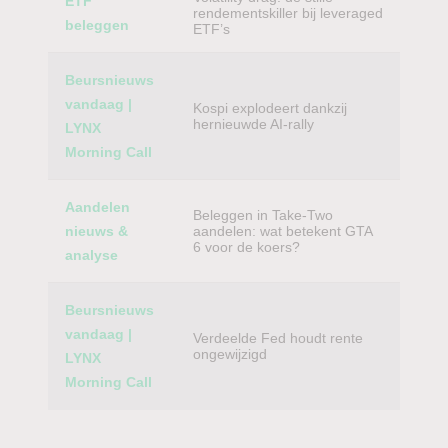
ETF
rendementskiller bij leveraged
beleggen
ETF’s
Beursnieuws
vandaag |
Kospi explodeert dankzij
hernieuwde AI-rally
LYNX
Morning Call
Aandelen
Beleggen in Take-Two
nieuws &
aandelen: wat betekent GTA
6 voor de koers?
analyse
Beursnieuws
vandaag |
Verdeelde Fed houdt rente
ongewijzigd
LYNX
Morning Call