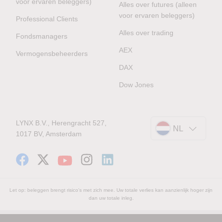
voor ervaren beleggers)
Alles over futures (alleen
voor ervaren beleggers)
Professional Clients
Alles over trading
Fondsmanagers
AEX
Vermogensbeheerders
DAX
Dow Jones
LYNX B.V., Herengracht 527,
NL
1017 BV, Amsterdam
Let op: beleggen brengt risico's met zich mee. Uw totale verlies kan aanzienlijk hoger zijn
dan uw totale inleg.