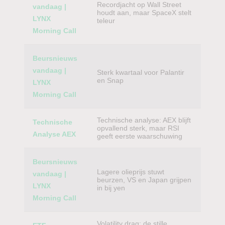
Recordjacht op Wall Street
vandaag |
houdt aan, maar SpaceX stelt
LYNX
teleur
Morning Call
Beursnieuws
vandaag |
Sterk kwartaal voor Palantir
en Snap
LYNX
Morning Call
Technische analyse: AEX blijft
Technische
opvallend sterk, maar RSI
Analyse AEX
geeft eerste waarschuwing
Beursnieuws
Lagere olieprijs stuwt
vandaag |
beurzen, VS en Japan grijpen
LYNX
in bij yen
Morning Call
Volatility drag: de stille