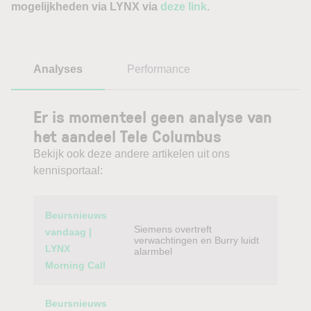
mogelijkheden via LYNX via
deze link
.
Analyses
Performance
Er is momenteel geen analyse van
het aandeel Tele Columbus
Bekijk ook deze andere artikelen uit ons
kennisportaal:
Category
Titel
Beursnieuws
Siemens overtreft
vandaag |
verwachtingen en Burry luidt
LYNX
alarmbel
Morning Call
Beursnieuws