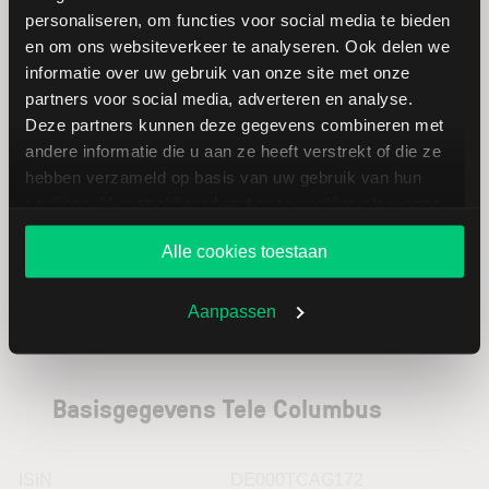
(gehan
personaliseren, om functies voor social media te bieden
en om ons websiteverkeer te analyseren. Ook delen we
informatie over uw gebruik van onze site met onze
BioCryst
USD
partners voor social media, adverteren en analyse.
Pharmaceuticals
Deze partners kunnen deze gegevens combineren met
andere informatie die u aan ze heeft verstrekt of die ze
v Lanschot
EUR
hebben verzameld op basis van uw gebruik van hun
Kempen
services. U gaat akkoord met onze cookies als u onze
website blijft gebruiken.
Alle cookies toestaan
Aanpassen
Basisgegevens Tele Columbus
ISIN
DE000TCAG172