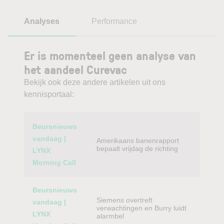
Analyses
Performance
Er is momenteel geen analyse van
het aandeel Curevac
Bekijk ook deze andere artikelen uit ons
kennisportaal:
Category
Titel
Beursnieuws
vandaag |
Amerikaans banenrapport
bepaalt vrijdag de richting
LYNX
Morning Call
Beursnieuws
Siemens overtreft
vandaag |
verwachtingen en Burry luidt
LYNX
alarmbel