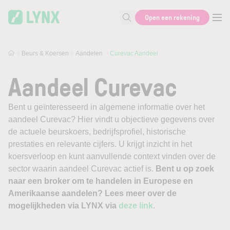
Skip to main content
Open een rekening
Zoek naar informatie
Beurs & Koersen
Aandelen
Curevac Aandeel
Aandeel Curevac
Bent u geïnteresseerd in algemene informatie over het
aandeel Curevac? Hier vindt u objectieve gegevens over
de actuele beurskoers, bedrijfsprofiel, historische
prestaties en relevante cijfers. U krijgt inzicht in het
koersverloop en kunt aanvullende context vinden over de
sector waarin aandeel Curevac actief is.
Bent u op zoek
naar een broker om te handelen in Europese en
Amerikaanse aandelen? Lees meer over de
mogelijkheden via LYNX via
deze link
.