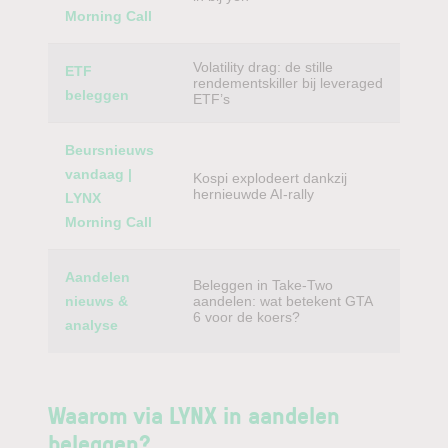
Morning Call
Volatility drag: de stille
ETF
rendementskiller bij leveraged
beleggen
ETF’s
Beursnieuws
vandaag |
Kospi explodeert dankzij
hernieuwde AI-rally
LYNX
Morning Call
Aandelen
Beleggen in Take-Two
nieuws &
aandelen: wat betekent GTA
6 voor de koers?
analyse
Waarom via LYNX in aandelen
beleggen?