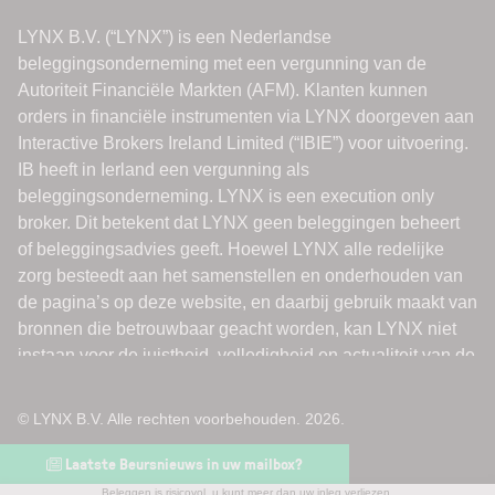
© LYNX B.V. Alle rechten voorbehouden. 2026.
Laatste Beursnieuws in uw mailbox?
Beleggen is risicovol, u kunt meer dan uw inleg verliezen.