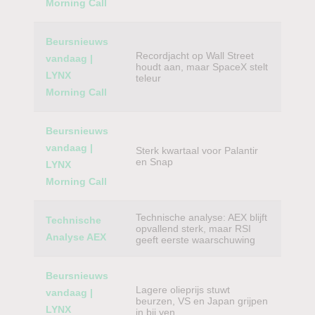
Morning Call
Beursnieuws
Recordjacht op Wall Street
vandaag |
houdt aan, maar SpaceX stelt
LYNX
teleur
Morning Call
Beursnieuws
vandaag |
Sterk kwartaal voor Palantir
en Snap
LYNX
Morning Call
Technische analyse: AEX blijft
Technische
opvallend sterk, maar RSI
Analyse AEX
geeft eerste waarschuwing
Beursnieuws
Lagere olieprijs stuwt
vandaag |
beurzen, VS en Japan grijpen
LYNX
in bij yen