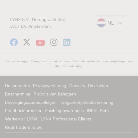
LYNX B.V., Herengracht 527,
NL
1017 BV, Amsterdam
Let op: beleggen brengt risico's met zich mee. Uw totale verlies kan aanzienlijk hoger zijn
dan uw totale inleg.
Documenten
Privacyverklaring
Cookies
Disclaimer
Bescherming
Risico’s van beleggen
Beveiligingsaanbevelingen
Toegankelijkheidsverklaring
Feedbackformulier
Phishing awareness
IBKR
Pers
Werken bij LYNX
LYNX Professional Clients
Real Traders Know