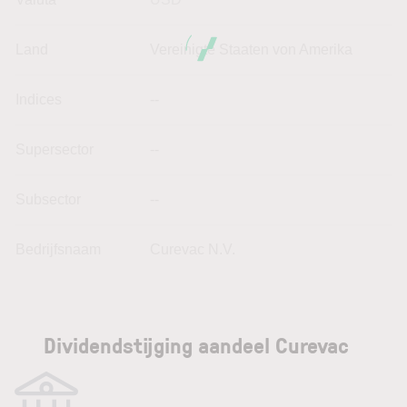
Land
Vereinigte Staaten von Amerika
Indices
--
Supersector
--
Subsector
--
Bedrijfsnaam
Curevac N.V.
Dividendstijging aandeel Curevac