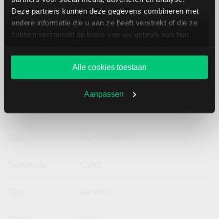
MLP
EUR
Deze partners kunnen deze gegevens combineren met
andere informatie die u aan ze heeft verstrekt of die ze
hebben verzameld op basis van uw gebruik van hun
services. U gaat akkoord met onze cookies als u onze
website blijft gebruiken.
Alle cookies toestaan
Aanpassen
Basisgegevens Curevac
ISIN
NL0015436031
Tickercode
CVAC
Type
aandeel
Valuta
USD