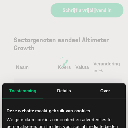
Schrijf u vrijblijvend in
Sectorgenoten aandeel Altimeter
Growth
Verandering
Naam
Koers
Valuta
in %
ELMOS
EUR
Toestemming
Details
Over
MLP
EUR
Deze website maakt gebruik van cookies
Bitcoin Group
EUR
We gebruiken cookies om content en advertenties te
personaliseren, om functies voor social media te bieden