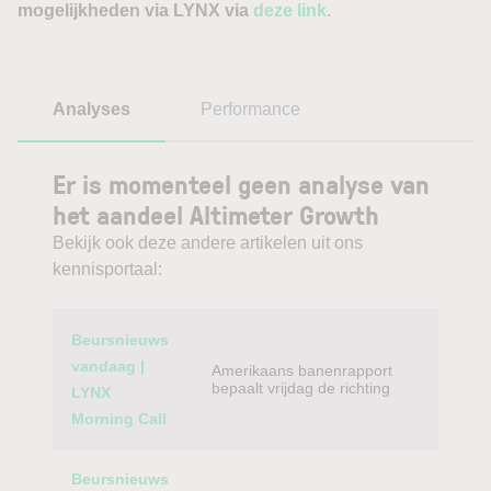
mogelijkheden via LYNX via
deze link
.
Analyses
Performance
Er is momenteel geen analyse van
het aandeel Altimeter Growth
Bekijk ook deze andere artikelen uit ons
kennisportaal:
Category
Titel
Beursnieuws
vandaag |
Amerikaans banenrapport
bepaalt vrijdag de richting
LYNX
Morning Call
Beursnieuws