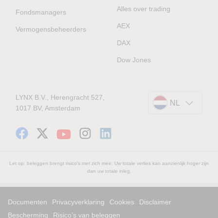
Alles over trading
Fondsmanagers
AEX
Vermogensbeheerders
DAX
Dow Jones
LYNX B.V., Herengracht 527,
NL
1017 BV, Amsterdam
Let op: beleggen brengt risico's met zich mee. Uw totale verlies kan aanzienlijk hoger zijn
dan uw totale inleg.
Documenten
Privacyverklaring
Cookies
Disclaimer
Bescherming
Risico’s van beleggen