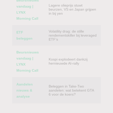
Beursnieuws
Lagere olieprijs stuwt
vandaag |
beurzen, VS en Japan grijpen
LYNX
in bij yen
Morning Call
Volatility drag: de stille
ETF
rendementskiller bij leveraged
beleggen
ETF’s
Beursnieuws
vandaag |
Kospi explodeert dankzij
hernieuwde AI-rally
LYNX
Morning Call
Aandelen
Beleggen in Take-Two
nieuws &
aandelen: wat betekent GTA
6 voor de koers?
analyse