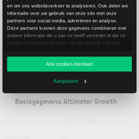
en om ons websiteverkeer te analyseren. Ook delen we
Opendoor
USD
informatie over uw gebruik van onze site met onze
Technologies
partners voor social media, adverteren en analyse.
Deze partners kunnen deze gegevens combineren met
Heidelberger
EUR
andere informatie die u aan ze heeft verstrekt of die ze
Druckmaschinen
hebben verzameld op basis van uw gebruik van hun
services. U gaat akkoord met onze cookies als u onze
website blijft gebruiken.
Alle cookies toestaan
Aanpassen
Basisgegevens Altimeter Growth
ISIN
KYG0370L1086
Tickercode
AGC