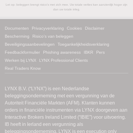
Let op: beleggen brengt risico's met zich mee. Uw totale verlies kan aanzienlijk hoger zijn
dan uw totale inleg.
Documenten
Privacyverklaring
Cookies
Disclaimer
Bescherming
Risico’s van beleggen
Beveiligingsaanbevelingen
Toegankelijkheidsverklaring
Feedbackformulier
Phishing awareness
IBKR
Pers
Werken bij LYNX
LYNX Professional Clients
Real Traders Know