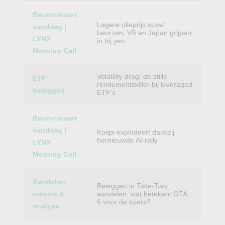
Beursnieuws
Lagere olieprijs stuwt
vandaag |
beurzen, VS en Japan grijpen
LYNX
in bij yen
Morning Call
Volatility drag: de stille
ETF
rendementskiller bij leveraged
beleggen
ETF’s
Beursnieuws
vandaag |
Kospi explodeert dankzij
hernieuwde AI-rally
LYNX
Morning Call
Aandelen
Beleggen in Take-Two
nieuws &
aandelen: wat betekent GTA
6 voor de koers?
analyse