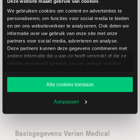
Deze website maakt gebruik van cookies
Holding
We gebruiken cookies om content en advertenties te
personaliseren, om functies voor social media te bieden
Worldline
EUR
en om ons websiteverkeer te analyseren. Ook delen we
informatie over uw gebruik van onze site met onze
Barclays
GBP
partners voor social media, adverteren en analyse.
(gehan
Deze partners kunnen deze gegevens combineren met
andere informatie die u aan ze heeft verstrekt of die ze
GFT
EUR
hebben verzameld op basis van uw gebruik van hun
Technologies
services. U gaat akkoord met onze cookies als u onze
website blijft gebruiken.
Alle cookies toestaan
Aanpassen
Basisgegevens Varian Medical