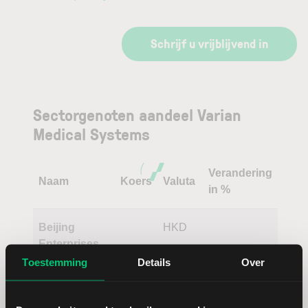
Schrijf u vrijblijvend in
Sectorgenoten aandeel Varian
Medical Systems
Verandering
Naam
Koers
Valuta
in %
Beijing
HKD
Enterprises
Water Group
Toestemming
Details
Over
Hornbach
EUR