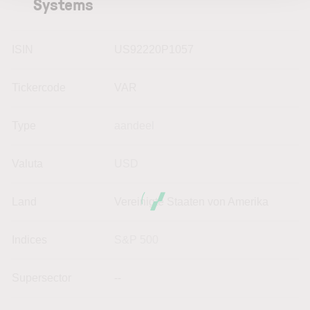
Systems
ISIN
US92220P1057
Tickercode
VAR
Type
aandeel
Valuta
USD
Land
Vereinigte Staaten von Amerika
Indices
S&P 500
Supersector
--