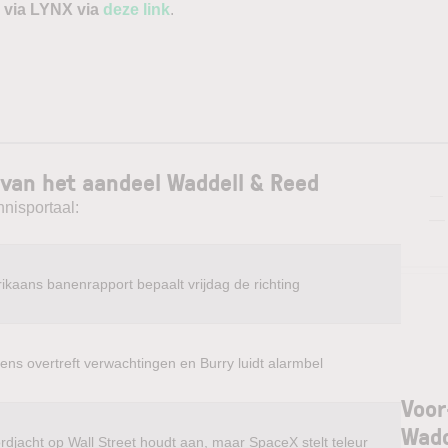
 via LYNX via
deze link
.
 van het aandeel Waddell & Reed
—
nnisportaal:
—
ikaans banenrapport bepaalt vrijdag de richting
ens overtreft verwachtingen en Burry luidt alarmbel
Voor
Wadd
rdjacht op Wall Street houdt aan, maar SpaceX stelt teleur