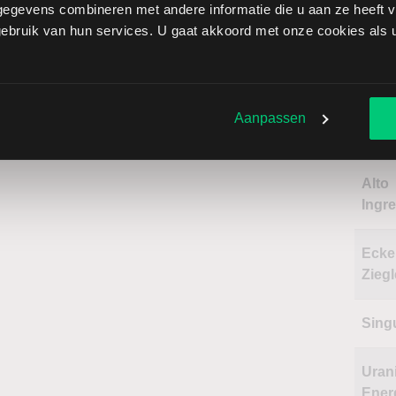
Ree
egevens combineren met andere informatie die u aan ze heeft ve
bruik van hun services. U gaat akkoord met onze cookies als u 
Naa
Aanpassen
Jink
Alto
Ingr
Ecke
Ziegl
Sing
Uran
Ener