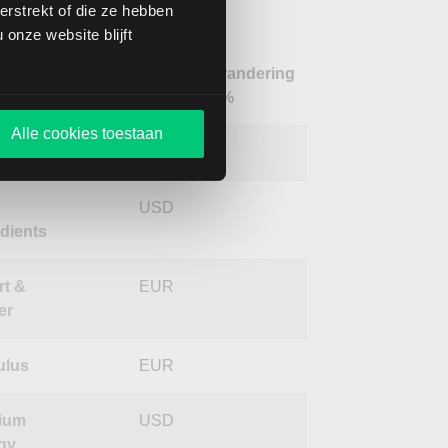
d
rstrekt of die ze hebben
onze website blijft
Verandering
m
Koers
Valuta
in %
Alle cookies toestaan
oSolar
USD
USD
edients
rt &
EUR
er
ulus
EUR
ium
USD
gy