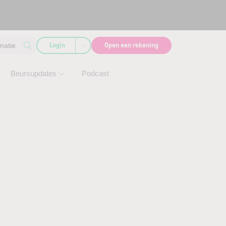
Login
Open een rekening
matie
Beursupdates
Podcast