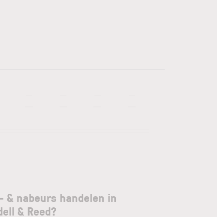
—
—
—
—
—
—
—
—
- & nabeurs handelen in
ell & Reed?