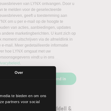
ieuwsbrieven van LYNX ontvangen. Door u
an te melden voor de geselecteerde
ieuwsbrieven, geeft u toestemming aan
YNX om u per e-mail op de hoogte te
ouden van acties, aanbiedingen, updates
 andere marketingberichten. U kunt zich op
k moment uitschrijven via de afmeldlink in
 e-mail. Meer gedetailleerde informatie
ver hoe LYNX omgaat met uw
ersoonsgegevens vindt u in ons
ivacybeleid
.
Over
Schrijf u vrijblijvend in
 media te bieden en om ons
ze partners voor social
orgenoten aandeel Waddell &