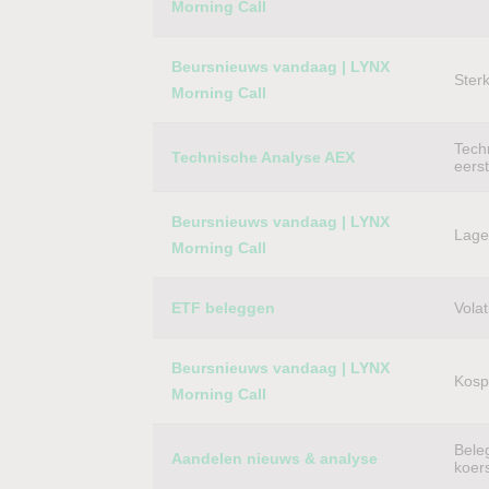
Morning Call
Beursnieuws vandaag | LYNX
Ster
Morning Call
Techn
Technische Analyse AEX
eers
Beursnieuws vandaag | LYNX
Lager
Morning Call
ETF beleggen
Volat
Beursnieuws vandaag | LYNX
Kospi
Morning Call
Bele
Aandelen nieuws & analyse
koer