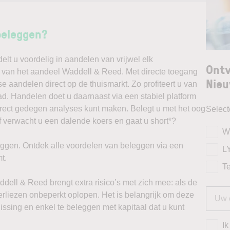
beleggen?
t u voordelig in aandelen van vrijwel elk
Ontv
k van het aandeel Waddell & Reed. Met directe toegang
Nieu
e aandelen direct op de thuismarkt. Zo profiteert u van
. Handelen doet u daarnaast via een stabiel platform
irect gedegen analyses kunt maken. Belegt u met het oog
Selec
f verwacht u een dalende koers en gaat u short*?
W
ggen. Ontdek alle voordelen van beleggen via een
L
t.
T
dell & Reed brengt extra risico’s met zich mee: als de
verliezen onbeperkt oplopen. Het is belangrijk om deze
issing en enkel te beleggen met kapitaal dat u kunt
Ik