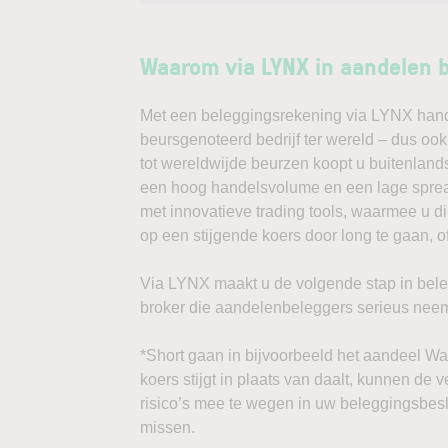
Waarom via LYNX in aandelen 
Met een beleggingsrekening via LYNX handel
beursgenoteerd bedrijf ter wereld – dus oo
tot wereldwijde beurzen koopt u buitenlands
een hoog handelsvolume en een lage spread
met innovatieve trading tools, waarmee u d
op een stijgende koers door long te gaan, o
Via LYNX maakt u de volgende stap in bele
broker die aandelenbeleggers serieus neem
*Short gaan in bijvoorbeeld het aandeel Wad
koers stijgt in plaats van daalt, kunnen de 
risico’s mee te wegen in uw beleggingsbesl
missen.