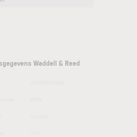
sgegevens Waddell & Reed
N
US9300591008
kercode
WDR
e
aandeel
uta
USD