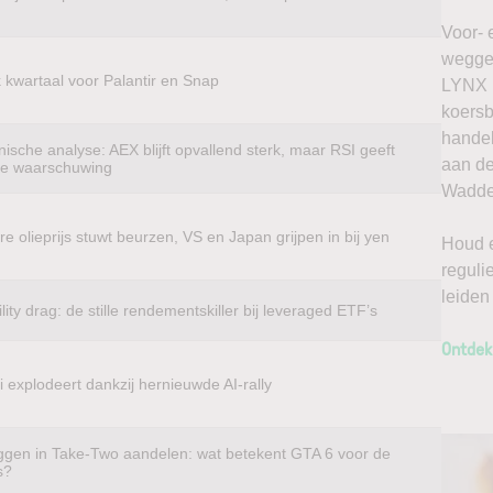
Voor- 
weggel
k kwartaal voor Palantir en Snap
LYNX k
koersb
handel
ische analyse: AEX blijft opvallend sterk, maar RSI geeft
aan de
te waarschuwing
Waddel
e olieprijs stuwt beurzen, VS en Japan grijpen in bij yen
Houd e
reguli
leiden
ility drag: de stille rendementskiller bij leveraged ETF’s
Ontdek
 explodeert dankzij hernieuwde AI-rally
ggen in Take-Two aandelen: wat betekent GTA 6 voor de
s?