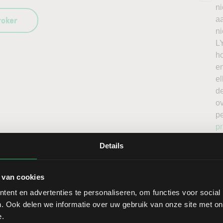
n
roker
a
n
L
h
en
el
de
o
p
pr
Details
 van cookies
ent en advertenties te personaliseren, om functies voor social
. Ook delen we informatie over uw gebruik van onze site met on
Sect
e.