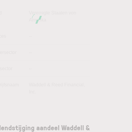
d
Vereinigte Staaten von
Amerika
ces
--
ersector
--
sector
--
rijfsnaam
Waddell & Reed Financial,
Inc.
dendstijging aandeel Waddell &