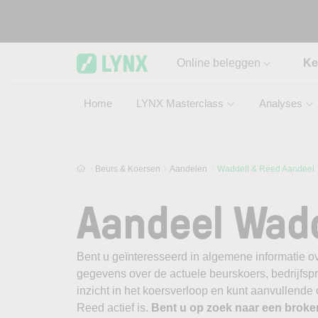
Skip to main content
Online beleggen
Ke
Home
LYNX Masterclass
Analyses
Beurs & Koersen
Aandelen
Waddell & Reed Aandeel
Aandeel Wadd
Bent u geïnteresseerd in algemene informatie o
gegevens over de actuele beurskoers, bedrijfsprofi
inzicht in het koersverloop en kunt aanvullende
Reed actief is.
Bent u op zoek naar een broke