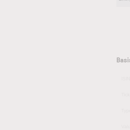
Basi
ISI
Tic
Typ
Val