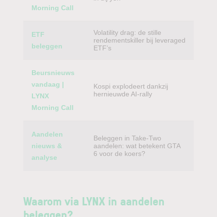
Morning Call
Volatility drag: de stille
ETF
rendementskiller bij leveraged
beleggen
ETF’s
Beursnieuws
vandaag |
Kospi explodeert dankzij
hernieuwde AI-rally
LYNX
Morning Call
Aandelen
Beleggen in Take-Two
nieuws &
aandelen: wat betekent GTA
6 voor de koers?
analyse
Waarom via LYNX in aandelen
beleggen?