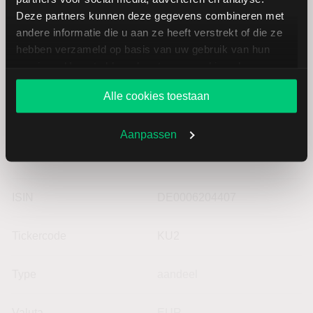
ElringKlinger
EUR
Deze partners kunnen deze gegevens combineren met
andere informatie die u aan ze heeft verstrekt of die ze
hebben verzameld op basis van uw gebruik van hun
services. U gaat akkoord met onze cookies als u onze
website blijft gebruiken.
Alle cookies toestaan
Aanpassen
Basisgegevens KUKA
ISIN
DE0006204407
Tickercode
KU2
Type
aandeel
Valuta
EUR