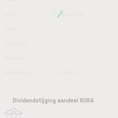
Land
Deutschland
Indices
--
Supersector
--
Subsector
--
Bedrijfsnaam
KUKA AG
Dividendstijging aandeel KUKA