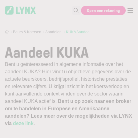
Skip to main content
Open een rekening
Zoek naar informatie
Beurs & Koersen
Aandelen
KUKA Aandeel
Aandeel KUKA
Bent u geïnteresseerd in algemene informatie over het
aandeel KUKA? Hier vindt u objectieve gegevens over de
actuele beurskoers, bedrijfsprofiel, historische prestaties
en relevante cijfers. U krijgt inzicht in het koersverloop en
kunt aanvullende context vinden over de sector waarin
aandeel KUKA actief is.
Bent u op zoek naar een broker
om te handelen in Europese en Amerikaanse
aandelen? Lees meer over de mogelijkheden via LYNX
via
deze link
.