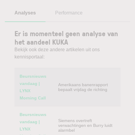
Analyses
Performance
Er is momenteel geen analyse van
het aandeel KUKA
Bekijk ook deze andere artikelen uit ons
kennisportaal:
Category
Titel
Beursnieuws
vandaag |
Amerikaans banenrapport
bepaalt vrijdag de richting
LYNX
Morning Call
Beursnieuws
Siemens overtreft
vandaag |
verwachtingen en Burry luidt
LYNX
alarmbel