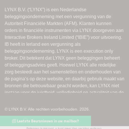
© LYNX B.V. Alle rechten voorbehouden. 2026.
Laatste Beursnieuws in uw mailbox?
Beleggen is risicovol, u kunt meer dan uw inleg verliezen.