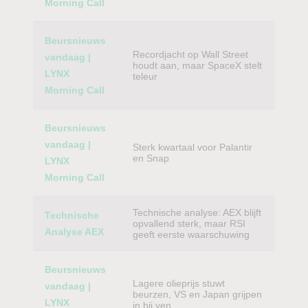
Morning Call
Beursnieuws
Recordjacht op Wall Street
vandaag |
houdt aan, maar SpaceX stelt
LYNX
teleur
Morning Call
Beursnieuws
vandaag |
Sterk kwartaal voor Palantir
en Snap
LYNX
Morning Call
Technische analyse: AEX blijft
Technische
opvallend sterk, maar RSI
Analyse AEX
geeft eerste waarschuwing
Beursnieuws
Lagere olieprijs stuwt
vandaag |
beurzen, VS en Japan grijpen
LYNX
in bij yen