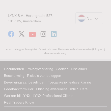
LYNX B.V., Herengracht 527,
NL
1017 BV, Amsterdam
Let op: beleggen brengt risico's met zich mee. Uw totale verlies kan aanzienlijk hoger zijn
dan uw totale inleg.
Documenten
Privacyverklaring
Cookies
Disclaimer
Bescherming
Risico’s van beleggen
Beveiligingsaanbevelingen
Toegankelijkheidsverklaring
Feedbackformulier
Phishing awareness
IBKR
Pers
Werken bij LYNX
LYNX Professional Clients
Real Traders Know