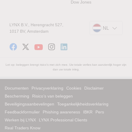
Dow Jones
LYNX B.V., Herengracht 527,
NL
1017 BV, Amsterdam
Let op: beleggen brengt risico's met zich mee. Uw totale verlies kan aanzienlijk hoger zijn
dan uw totale inleg.
Documenten
Privacyverklaring
Cookies
Disclaimer
Bescherming
Risico’s van beleggen
Beveiligingsaanbevelingen
Toegankelijkheidsverklaring
Feedbackformulier
Phishing awareness
IBKR
Pers
Werken bij LYNX
LYNX Professional Clients
Real Traders Know