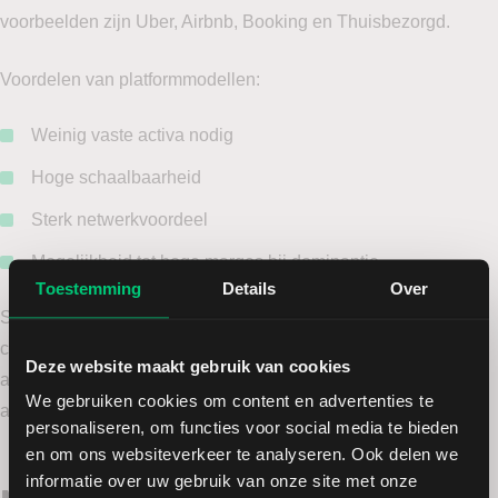
voorbeelden zijn Uber, Airbnb, Booking en Thuisbezorgd.
Voordelen van platformmodellen:
Weinig vaste activa nodig
Hoge schaalbaarheid
Sterk netwerkvoordeel
Mogelijkheid tot hoge marges bij dominantie
Toestemming
Details
Over
Succesvolle platforms creëren overstapdrempels (“switching
costs”) en profiteren van netwerkeffecten, waarbij het platform
Deze website maakt gebruik van cookies
aantrekkelijker wordt naarmate meer gebruikers zich
We gebruiken cookies om content en advertenties te
aansluiten.
personaliseren, om functies voor social media te bieden
en om ons websiteverkeer te analyseren. Ook delen we
informatie over uw gebruik van onze site met onze